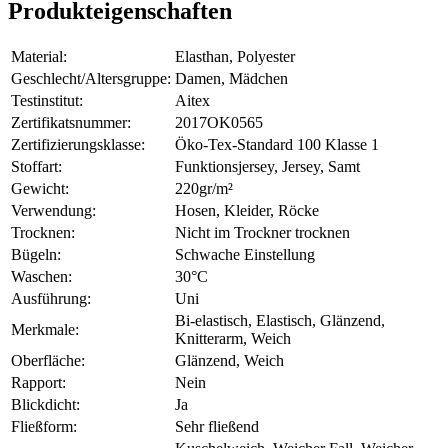
Produkteigenschaften
Material:
Elasthan, Polyester
Geschlecht/Altersgruppe:
Damen, Mädchen
Testinstitut:
Aitex
Zertifikatsnummer:
2017OK0565
Zertifizierungsklasse:
Öko-Tex-Standard 100 Klasse 1
Stoffart:
Funktionsjersey, Jersey, Samt
Gewicht:
220gr/m²
Verwendung:
Hosen, Kleider, Röcke
Trocknen:
Nicht im Trockner trocknen
Bügeln:
Schwache Einstellung
Waschen:
30°C
Ausführung:
Uni
Bi-elastisch, Elastisch, Glänzend,
Merkmale:
Knitterarm, Weich
Oberfläche:
Glänzend, Weich
Rapport:
Nein
Blickdicht:
Ja
Fließform:
Sehr fließend