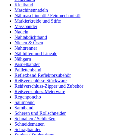
Klettband
Maschinennadeln
Nähmaschinenöl / Feinmechaniköl
Markierkreide und Stifte
Massbänder
Nadeln
Nahtabdichtband
Nieten & Ösen
Nahttrenner
Nähhilfen und Lineale
Nähgarn
Paspelbänder
Paillettenband
Reflexband Reflektorzubehör
Reißverschlüsse Stückware
Reißverschluss-Zipper und Zubehör
Reißverschluss-Meterware
Regenponcho
Saumband
Samtband
Scheren und Rollschneider
Schnallen / Schließen
Schneidematten
Schrägbänder
Spulen / Spulenringe