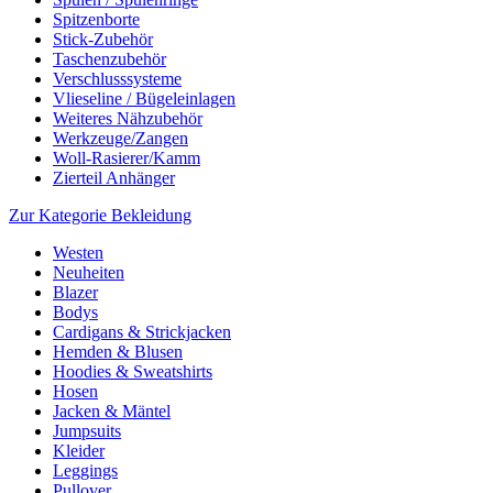
Spitzenborte
Stick-Zubehör
Taschenzubehör
Verschlusssysteme
Vlieseline / Bügeleinlagen
Weiteres Nähzubehör
Werkzeuge/Zangen
Woll-Rasierer/Kamm
Zierteil Anhänger
Zur Kategorie Bekleidung
Westen
Neuheiten
Blazer
Bodys
Cardigans & Strickjacken
Hemden & Blusen
Hoodies & Sweatshirts
Hosen
Jacken & Mäntel
Jumpsuits
Kleider
Leggings
Pullover