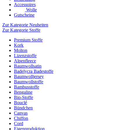
Accessoires
Wolle
Gutscheine
Zur Kategorie Neuheiten
Zur Kategorie Stoffe
Premium Stoffe
Kork
Molton
Lizenzstoffe
Alpenfleece
Baumwollsatin
Badelycra Badestoffe
Baumwolljersey
Baumwollstoffe
Bambusstoffe
Bengaline
Bio-Stoffe
Bouclé
Bündchen
Canvas
Chiffon
Cord
Eigenproduktion