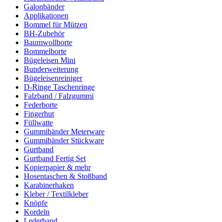
Galonbänder
Applikationen
Bommel für Mützen
BH-Zubehör
Baumwollborte
Bommelborte
Bügeleisen Mini
Bunderweiterung
Bügeleisenreiniger
D-Ringe Taschenringe
Falzband / Falzgummi
Federborte
Fingerhut
Füllwatte
Gummibänder Meterware
Gummibänder Stückware
Gurtband
Gurtband Fertig Set
Kopierpapier & mehr
Hosentaschen & Stoßband
Karabinerhaken
Kleber / Textilkleber
Knöpfe
Kordeln
Lederband