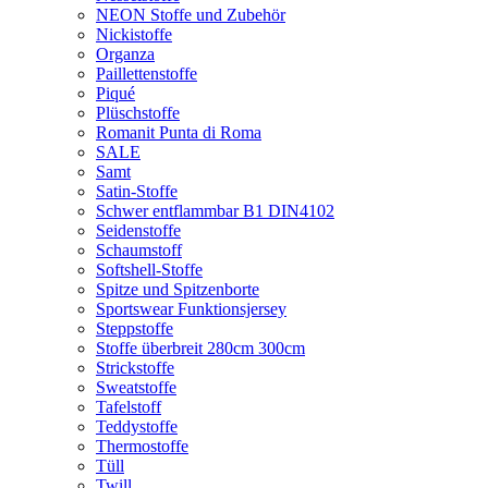
NEON Stoffe und Zubehör
Nickistoffe
Organza
Paillettenstoffe
Piqué
Plüschstoffe
Romanit Punta di Roma
SALE
Samt
Satin-Stoffe
Schwer entflammbar B1 DIN4102
Seidenstoffe
Schaumstoff
Softshell-Stoffe
Spitze und Spitzenborte
Sportswear Funktionsjersey
Steppstoffe
Stoffe überbreit 280cm 300cm
Strickstoffe
Sweatstoffe
Tafelstoff
Teddystoffe
Thermostoffe
Tüll
Twill