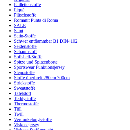
Paillettenstoffe
Piqué
Plüschstoffe
Romanit Punta di Roma
SALE
Samt
Satin-Stoffe
Schwer entflammbar B1 DIN4102
Seidenstoffe
Schaumstoff
Softshell-Stoffe
Spitze und Spitzenborte
Sportswear Funktionsjersey
Steppstoffe
Stoffe überbreit 280cm 300cm
Strickstoffe
Sweatstoffe
Tafelstoff
Teddystoffe
Thermostoffe
Tüll
Twill
Verdunkelungsstoffe
Viskosejersey
Viskose Stoff gewebt