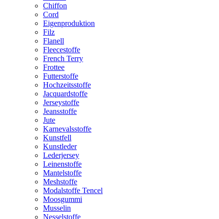
Chiffon
Cord
Eigenproduktion
Filz
Flanell
Fleecestoffe
French Terry
Frottee
Futterstoffe
Hochzeitsstoffe
Jacquardstoffe
Jerseystoffe
Jeansstoffe
Jute
Karnevalsstoffe
Kunstfell
Kunstleder
Lederjersey
Leinenstoffe
Mantelstoffe
Meshstoffe
Modalstoffe Tencel
Moosgummi
Musselin
Nesselstoffe