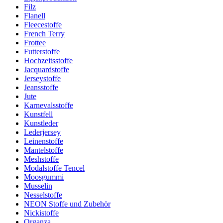
Filz
Flanell
Fleecestoffe
French Terry
Frottee
Futterstoffe
Hochzeitsstoffe
Jacquardstoffe
Jerseystoffe
Jeansstoffe
Jute
Karnevalsstoffe
Kunstfell
Kunstleder
Lederjersey
Leinenstoffe
Mantelstoffe
Meshstoffe
Modalstoffe Tencel
Moosgummi
Musselin
Nesselstoffe
NEON Stoffe und Zubehör
Nickistoffe
Organza