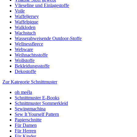
Vlieseline und Einlagestoffe
Voile
Waffeljersey
Waffelpique
Walkloden
Wachstuch
Wasserabweisende Outdoor-Stoffe
Wellnessfleece
Webware
Weihnachtsstoffe
Wollstoffe
Bekleidungsstoffe
Dekostoffe
Zur Kategorie Schnittmuster
oh meéla
Schnittmuster E-Books
Schnittmuster Sommerkleid
Sewingmachina
Sew It Yourself Pattern
Papierschnitte
Für Damen
Für Herren
Für Kinder