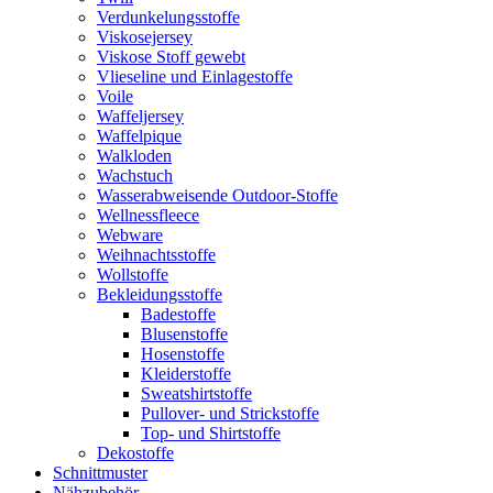
Verdunkelungsstoffe
Viskosejersey
Viskose Stoff gewebt
Vlieseline und Einlagestoffe
Voile
Waffeljersey
Waffelpique
Walkloden
Wachstuch
Wasserabweisende Outdoor-Stoffe
Wellnessfleece
Webware
Weihnachtsstoffe
Wollstoffe
Bekleidungsstoffe
Badestoffe
Blusenstoffe
Hosenstoffe
Kleiderstoffe
Sweatshirtstoffe
Pullover- und Strickstoffe
Top- und Shirtstoffe
Dekostoffe
Schnittmuster
Nähzubehör