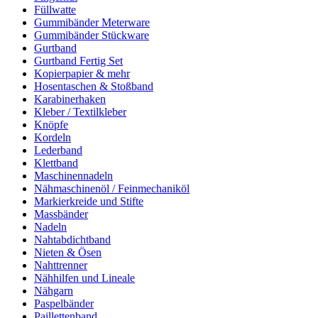
Füllwatte
Gummibänder Meterware
Gummibänder Stückware
Gurtband
Gurtband Fertig Set
Kopierpapier & mehr
Hosentaschen & Stoßband
Karabinerhaken
Kleber / Textilkleber
Knöpfe
Kordeln
Lederband
Klettband
Maschinennadeln
Nähmaschinenöl / Feinmechaniköl
Markierkreide und Stifte
Massbänder
Nadeln
Nahtabdichtband
Nieten & Ösen
Nahttrenner
Nähhilfen und Lineale
Nähgarn
Paspelbänder
Paillettenband