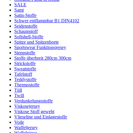
SALE
Samt
Satin-Stoffe
Schwer entflammbar B1 DIN4102
Seidenstoffe
Schaumstoff
Softshell-Stoffe
Spitze und Spitzenborte
Sportswear Funktionsjersey
Steppstoffe
Stoffe überbreit 280cm 300cm
Strickstoffe
Sweatstoffe
Tafelstoff
Teddystoffe
Thermostoffe
Tüll
Twill
Verdunkelungsstoffe
Viskosejersey
Viskose Stoff gewebt
Vlieseline und Einlagestoffe
Voile
Waffeljersey
Waffelpique