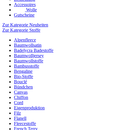
Accessoires
Wolle
Gutscheine
Zur Kategorie Neuheiten
Zur Kategorie Stoffe
Alpenfleece
Baumwollsatin
Badelycra Badestoffe
Baumwolljersey
Baumwollstoffe
Bambusstoffe
Bengaline
Bio-Stoffe
Bouclé
Bündchen
Canvas
Chiffon
Cord
Eigenproduktion
Filz
Flanell
Fleecestoffe
French Terry