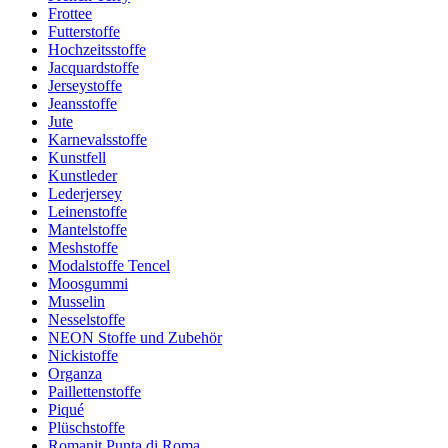
Frottee
Futterstoffe
Hochzeitsstoffe
Jacquardstoffe
Jerseystoffe
Jeansstoffe
Jute
Karnevalsstoffe
Kunstfell
Kunstleder
Lederjersey
Leinenstoffe
Mantelstoffe
Meshstoffe
Modalstoffe Tencel
Moosgummi
Musselin
Nesselstoffe
NEON Stoffe und Zubehör
Nickistoffe
Organza
Paillettenstoffe
Piqué
Plüschstoffe
Romanit Punta di Roma