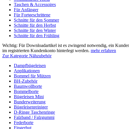
Taschen & Accessoires
Für Anfänger
Für Fortgeschrittene
Schnitte für den Sommer
Schnitte für den Herbst
Schnitte für den Winter
Schnitte für den Frühling
Wichtig: Für Downloadartikel ist es zwingend notwendig, ein Kunden
im registrierten Kundenkonto hinterlegt werden.
mehr erfahren
Zur Kategorie Nähzubehör
Dampfbügeleisen
Applikationen
Bommel für Mützen
BH-Zubehör
Baumwollborte
Bommelborte
Bügeleisen Mini
Bunderweiterung
Bügeleisenreiniger
D-Ringe Taschenringe
Falzband / Falzgummi
Federborte
Fingerhut