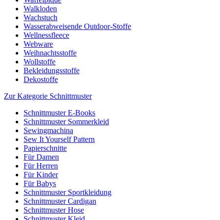
Walkloden
Wachstuch
Wasserabweisende Outdoor-Stoffe
Wellnessfleece
Webware
Weihnachtsstoffe
Wollstoffe
Bekleidungsstoffe
Dekostoffe
Zur Kategorie Schnittmuster
Schnittmuster E-Books
Schnittmuster Sommerkleid
Sewingmachina
Sew It Yourself Pattern
Papierschnitte
Für Damen
Für Herren
Für Kinder
Für Babys
Schnittmuster Sportkleidung
Schnittmuster Cardigan
Schnittmuster Hose
Schnittmuster Kleid