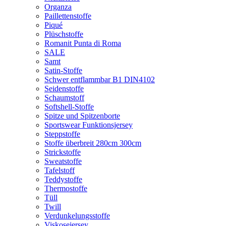
Organza
Paillettenstoffe
Piqué
Plüschstoffe
Romanit Punta di Roma
SALE
Samt
Satin-Stoffe
Schwer entflammbar B1 DIN4102
Seidenstoffe
Schaumstoff
Softshell-Stoffe
Spitze und Spitzenborte
Sportswear Funktionsjersey
Steppstoffe
Stoffe überbreit 280cm 300cm
Strickstoffe
Sweatstoffe
Tafelstoff
Teddystoffe
Thermostoffe
Tüll
Twill
Verdunkelungsstoffe
Viskosejersey