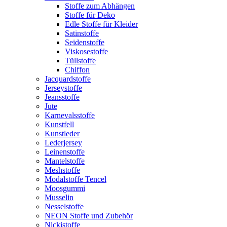
Stoffe zum Abhängen
Stoffe für Deko
Edle Stoffe für Kleider
Satinstoffe
Seidenstoffe
Viskosestoffe
Tüllstoffe
Chiffon
Jacquardstoffe
Jerseystoffe
Jeansstoffe
Jute
Karnevalsstoffe
Kunstfell
Kunstleder
Lederjersey
Leinenstoffe
Mantelstoffe
Meshstoffe
Modalstoffe Tencel
Moosgummi
Musselin
Nesselstoffe
NEON Stoffe und Zubehör
Nickistoffe