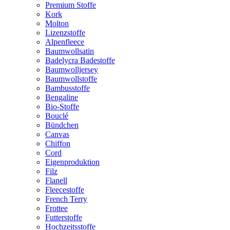
Premium Stoffe
Kork
Molton
Lizenzstoffe
Alpenfleece
Baumwollsatin
Badelycra Badestoffe
Baumwolljersey
Baumwollstoffe
Bambusstoffe
Bengaline
Bio-Stoffe
Bouclé
Bündchen
Canvas
Chiffon
Cord
Eigenproduktion
Filz
Flanell
Fleecestoffe
French Terry
Frottee
Futterstoffe
Hochzeitsstoffe