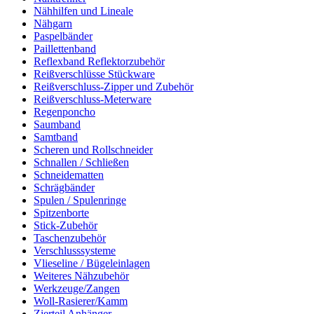
Nähhilfen und Lineale
Nähgarn
Paspelbänder
Paillettenband
Reflexband Reflektorzubehör
Reißverschlüsse Stückware
Reißverschluss-Zipper und Zubehör
Reißverschluss-Meterware
Regenponcho
Saumband
Samtband
Scheren und Rollschneider
Schnallen / Schließen
Schneidematten
Schrägbänder
Spulen / Spulenringe
Spitzenborte
Stick-Zubehör
Taschenzubehör
Verschlusssysteme
Vlieseline / Bügeleinlagen
Weiteres Nähzubehör
Werkzeuge/Zangen
Woll-Rasierer/Kamm
Zierteil Anhänger