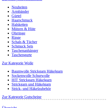
Neuheiten
Armbänder
Gürtel
Haarschmuck
Halsketten
Mützen & Hüte
Ohrringe
Ringe
Schals & Tücher
Schmuck Sets
Taschenanhänger
Taschengurte
Zur Kategorie Wolle
Baumwolle Strickgarn Häkelgarn
Sockenwolle Schurwolle
HIT Strickgarn Häkelgarn
Strickgarn und Häkelgarn
Strick- und Häkelzubehör
Zur Kategorie Gutscheine
Übersicht