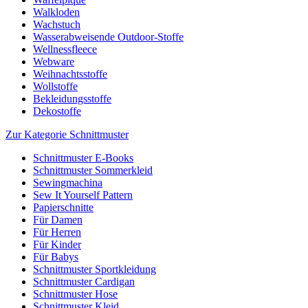
Walkloden
Wachstuch
Wasserabweisende Outdoor-Stoffe
Wellnessfleece
Webware
Weihnachtsstoffe
Wollstoffe
Bekleidungsstoffe
Dekostoffe
Zur Kategorie Schnittmuster
Schnittmuster E-Books
Schnittmuster Sommerkleid
Sewingmachina
Sew It Yourself Pattern
Papierschnitte
Für Damen
Für Herren
Für Kinder
Für Babys
Schnittmuster Sportkleidung
Schnittmuster Cardigan
Schnittmuster Hose
Schnittmuster Kleid