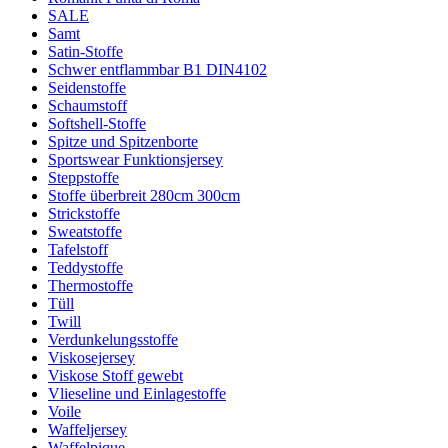
SALE
Samt
Satin-Stoffe
Schwer entflammbar B1 DIN4102
Seidenstoffe
Schaumstoff
Softshell-Stoffe
Spitze und Spitzenborte
Sportswear Funktionsjersey
Steppstoffe
Stoffe überbreit 280cm 300cm
Strickstoffe
Sweatstoffe
Tafelstoff
Teddystoffe
Thermostoffe
Tüll
Twill
Verdunkelungsstoffe
Viskosejersey
Viskose Stoff gewebt
Vlieseline und Einlagestoffe
Voile
Waffeljersey
Waffelpique