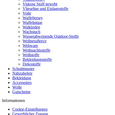
Viskose Stoff gewebt
Vlieseline und Einlagestoffe
Voile
Waffeljersey
Waffelpique
Walkloden
Wachstuch
Wasserabweisende Outdoor-Stoffe
Wellnessfleece
Webware
Weihnachtsstoffe
Wollstoffe
Bekleidungsstoffe
Dekostoffe
Schnittmuster
Nähzubehör
Bekleidung
Accessoires
Wolle
Gutscheine
Informationen
Cookie-Einstellungen
Gewerblicher Zugang