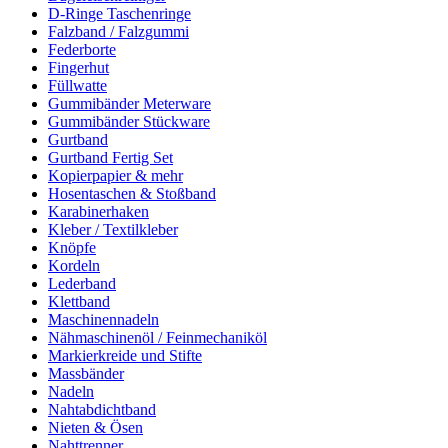
D-Ringe Taschenringe
Falzband / Falzgummi
Federborte
Fingerhut
Füllwatte
Gummibänder Meterware
Gummibänder Stückware
Gurtband
Gurtband Fertig Set
Kopierpapier & mehr
Hosentaschen & Stoßband
Karabinerhaken
Kleber / Textilkleber
Knöpfe
Kordeln
Lederband
Klettband
Maschinennadeln
Nähmaschinenöl / Feinmechaniköl
Markierkreide und Stifte
Massbänder
Nadeln
Nahtabdichtband
Nieten & Ösen
Nahttrenner