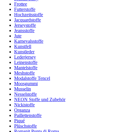
Frottee
Futterstoffe
Hochzeitsstoffe
Jacquardstoffe
Jerseystoffe
Jeansstoffe
Jute
Karnevalsstoffe
Kunstfell
Kunstleder
Lederjersey
Leinenstoffe
Mantelstoffe
Meshstoffe
Modalstoffe Tencel
Moosgummi
Musselin
Nesselstoffe
NEON Stoffe und Zubehör
Nickistoffe
Organza
Paillettenstoffe
Piqué
Plüschstoffe
Romanit Punta di Roma