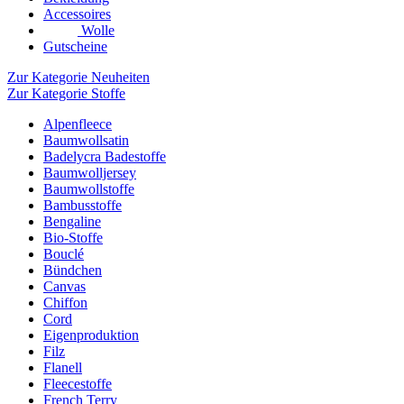
Accessoires
Wolle
Gutscheine
Zur Kategorie Neuheiten
Zur Kategorie Stoffe
Alpenfleece
Baumwollsatin
Badelycra Badestoffe
Baumwolljersey
Baumwollstoffe
Bambusstoffe
Bengaline
Bio-Stoffe
Bouclé
Bündchen
Canvas
Chiffon
Cord
Eigenproduktion
Filz
Flanell
Fleecestoffe
French Terry