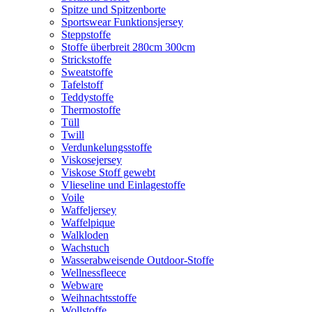
Spitze und Spitzenborte
Sportswear Funktionsjersey
Steppstoffe
Stoffe überbreit 280cm 300cm
Strickstoffe
Sweatstoffe
Tafelstoff
Teddystoffe
Thermostoffe
Tüll
Twill
Verdunkelungsstoffe
Viskosejersey
Viskose Stoff gewebt
Vlieseline und Einlagestoffe
Voile
Waffeljersey
Waffelpique
Walkloden
Wachstuch
Wasserabweisende Outdoor-Stoffe
Wellnessfleece
Webware
Weihnachtsstoffe
Wollstoffe