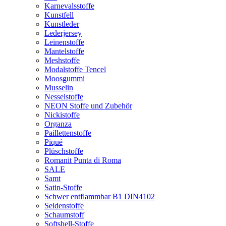
Karnevalsstoffe
Kunstfell
Kunstleder
Lederjersey
Leinenstoffe
Mantelstoffe
Meshstoffe
Modalstoffe Tencel
Moosgummi
Musselin
Nesselstoffe
NEON Stoffe und Zubehör
Nickistoffe
Organza
Paillettenstoffe
Piqué
Plüschstoffe
Romanit Punta di Roma
SALE
Samt
Satin-Stoffe
Schwer entflammbar B1 DIN4102
Seidenstoffe
Schaumstoff
Softshell-Stoffe