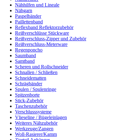
Nähhilfen und Lineale
Nähgarn
Paspelbänder
Paillettenband
Reflexband Reflektorzubehör
Reißverschlüsse Stückware
Reißverschluss-Zipper und Zubehör
Reißverschluss-Meterware
Regenponcho
Saumband
Samtband
Scheren und Rollschneider
Schnallen / Schließen
Schneidematten
Schrägbänder
Spulen / Spulenringe
Spitzenborte
Stick-Zubehör
Taschenzubehör
Verschlusssysteme
Vlieseline / Bügeleinlagen
Weiteres Nähzubehör
Werkzeuge/Zangen
Woll-Rasierer/Kamm
Zierteil Anhänger