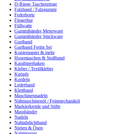
D-Ringe Taschenringe
Falzband / Falzgummi
Federborte
Fingerhut
Füllwatte
Gummibänder Meterware
Gummibänder Stückware
Gurtband
Gurtband Fertig Set
Kopierpapier & mehr
Hosentaschen & Stoßband
Karabinerhaken
Kleber / Textilkleber
Knöpfe
Kordeln
Lederband
Klettband
Maschinennadeln
Nähmaschinenöl / Feinmechaniköl
Markierkreide und Stifte
Massbänder
Nadeln
Nahtabdichtband
Nieten & Ösen
Nahttrenner