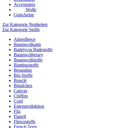
Accessoires
Wolle
Gutscheine
Zur Kategorie Neuheiten
Zur Kategorie Stoffe
Alpenfleece
Baumwollsatin
Badelycra Badestoffe
Baumwolljersey
Baumwollstoffe
Bambusstoffe
Bengaline
Bio-Stoffe
Bouclé
Bündchen
Canvas
Chiffon
Cord
Eigenproduktion
Filz
Flanell
Fleecestoffe
French Terry