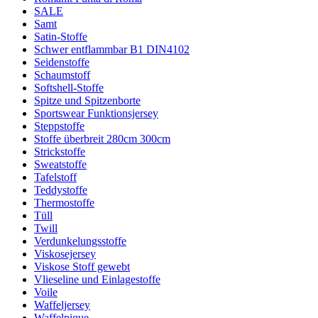
SALE
Samt
Satin-Stoffe
Schwer entflammbar B1 DIN4102
Seidenstoffe
Schaumstoff
Softshell-Stoffe
Spitze und Spitzenborte
Sportswear Funktionsjersey
Steppstoffe
Stoffe überbreit 280cm 300cm
Strickstoffe
Sweatstoffe
Tafelstoff
Teddystoffe
Thermostoffe
Tüll
Twill
Verdunkelungsstoffe
Viskosejersey
Viskose Stoff gewebt
Vlieseline und Einlagestoffe
Voile
Waffeljersey
Waffelpique