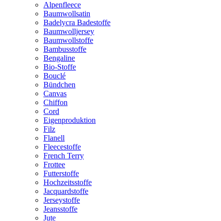
Alpenfleece
Baumwollsatin
Badelycra Badestoffe
Baumwolljersey
Baumwollstoffe
Bambusstoffe
Bengaline
Bio-Stoffe
Bouclé
Bündchen
Canvas
Chiffon
Cord
Eigenproduktion
Filz
Flanell
Fleecestoffe
French Terry
Frottee
Futterstoffe
Hochzeitsstoffe
Jacquardstoffe
Jerseystoffe
Jeansstoffe
Jute