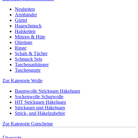
Neuheiten
Armbänder
Gürtel
Haarschmuck
Halsketten
Mützen & Hüte
Ohrringe
Ringe
Schals & Tücher
Schmuck Sets
Taschenanhänger
Taschengurte
Zur Kategorie Wolle
Baumwolle Strickgarn Häkelgarn
Sockenwolle Schurwolle
HIT Strickgarn Häkelgarn
Strickgarn und Häkelgarn
Strick- und Häkelzubehör
Zur Kategorie Gutscheine
Übersicht