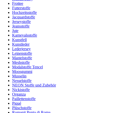
Frottee
Futterstoffe
Hochzeitsstoffe
Jacquardstoffe
Jerseystoffe
Jeansstoffe
Jute
Karnevalsstoffe
Kunstfell
Kunstleder
Lederjersey
Leinenstoffe
Mantelstoffe
Meshstoffe
Modalstoffe Tencel
Moosgummi
Musselin
Nesselstoffe
NEON Stoffe und Zubehör
Nickistoffe
Organza
Paillettenstoffe
Piqué
Plüschstoffe
Romanit Punta di Roma