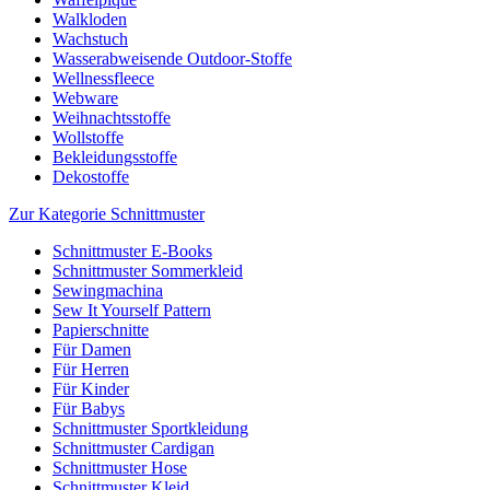
Walkloden
Wachstuch
Wasserabweisende Outdoor-Stoffe
Wellnessfleece
Webware
Weihnachtsstoffe
Wollstoffe
Bekleidungsstoffe
Dekostoffe
Zur Kategorie Schnittmuster
Schnittmuster E-Books
Schnittmuster Sommerkleid
Sewingmachina
Sew It Yourself Pattern
Papierschnitte
Für Damen
Für Herren
Für Kinder
Für Babys
Schnittmuster Sportkleidung
Schnittmuster Cardigan
Schnittmuster Hose
Schnittmuster Kleid