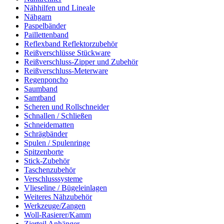
Nähhilfen und Lineale
Nähgarn
Paspelbänder
Paillettenband
Reflexband Reflektorzubehör
Reißverschlüsse Stückware
Reißverschluss-Zipper und Zubehör
Reißverschluss-Meterware
Regenponcho
Saumband
Samtband
Scheren und Rollschneider
Schnallen / Schließen
Schneidematten
Schrägbänder
Spulen / Spulenringe
Spitzenborte
Stick-Zubehör
Taschenzubehör
Verschlusssysteme
Vlieseline / Bügeleinlagen
Weiteres Nähzubehör
Werkzeuge/Zangen
Woll-Rasierer/Kamm
Zierteil Anhänger