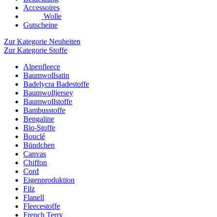
Accessoires
Wolle
Gutscheine
Zur Kategorie Neuheiten
Zur Kategorie Stoffe
Alpenfleece
Baumwollsatin
Badelycra Badestoffe
Baumwolljersey
Baumwollstoffe
Bambusstoffe
Bengaline
Bio-Stoffe
Bouclé
Bündchen
Canvas
Chiffon
Cord
Eigenproduktion
Filz
Flanell
Fleecestoffe
French Terry