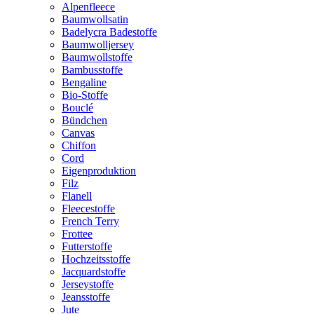
Alpenfleece
Baumwollsatin
Badelycra Badestoffe
Baumwolljersey
Baumwollstoffe
Bambusstoffe
Bengaline
Bio-Stoffe
Bouclé
Bündchen
Canvas
Chiffon
Cord
Eigenproduktion
Filz
Flanell
Fleecestoffe
French Terry
Frottee
Futterstoffe
Hochzeitsstoffe
Jacquardstoffe
Jerseystoffe
Jeansstoffe
Jute