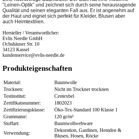
"Leinen-Optik" und zeichnet sich durch seine herausragende
Qualität und seinen eleganten Fall aus. Er ist angenehm auf
der Haut und eignet sich perfekt für Kleider, Blusen aber
auch Heimtextilien.
Hersteller / Verantwortlicher:
Evlis Needle GmbH
Ochshäuser Str. 10
34123 Kassel
kundenservice@evlis-needle.de
Produkteigenschaften
Material:
Baumwolle
Trocknen:
Nicht im Trockner trocknen
Testinstitut:
Centexbel
Zertifikatsnummer:
1802023
Zertifizierungsklasse:
Öko-Tex-Standard 100 Klasse 1
Grammatur:
120 gr/m²
Stoffart:
Baumwollwebware
Dekoration, Gardinen, Hemden &
Verwendung:
Blusen, Hosen, Röcke