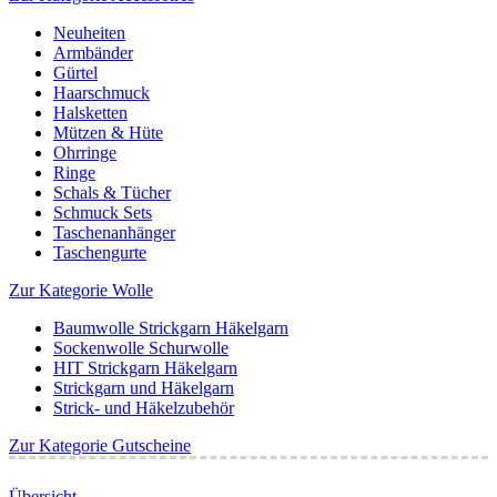
Neuheiten
Armbänder
Gürtel
Haarschmuck
Halsketten
Mützen & Hüte
Ohrringe
Ringe
Schals & Tücher
Schmuck Sets
Taschenanhänger
Taschengurte
Zur Kategorie Wolle
Baumwolle Strickgarn Häkelgarn
Sockenwolle Schurwolle
HIT Strickgarn Häkelgarn
Strickgarn und Häkelgarn
Strick- und Häkelzubehör
Zur Kategorie Gutscheine
Übersicht