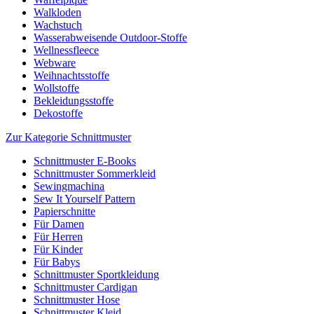
Walkloden
Wachstuch
Wasserabweisende Outdoor-Stoffe
Wellnessfleece
Webware
Weihnachtsstoffe
Wollstoffe
Bekleidungsstoffe
Dekostoffe
Zur Kategorie Schnittmuster
Schnittmuster E-Books
Schnittmuster Sommerkleid
Sewingmachina
Sew It Yourself Pattern
Papierschnitte
Für Damen
Für Herren
Für Kinder
Für Babys
Schnittmuster Sportkleidung
Schnittmuster Cardigan
Schnittmuster Hose
Schnittmuster Kleid