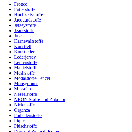
Frottee
Futterstoffe
Hochzeitsstoffe
Jacquardstoffe
Jerseystoffe
Jeansstoffe
Jute
Karnevalsstoffe
Kunstfell
Kunstleder
Lederjersey
Leinenstoffe
Mantelstoffe
Meshstoffe
Modalstoffe Tencel
Moosgummi
Musselin
Nesselstoffe
NEON Stoffe und Zubehör
Nickistoffe
Organza
Paillettenstoffe
Piqué
Plüschstoffe
Romanit Punta di Roma