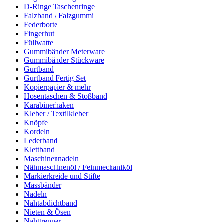
D-Ringe Taschenringe
Falzband / Falzgummi
Federborte
Fingerhut
Füllwatte
Gummibänder Meterware
Gummibänder Stückware
Gurtband
Gurtband Fertig Set
Kopierpapier & mehr
Hosentaschen & Stoßband
Karabinerhaken
Kleber / Textilkleber
Knöpfe
Kordeln
Lederband
Klettband
Maschinennadeln
Nähmaschinenöl / Feinmechaniköl
Markierkreide und Stifte
Massbänder
Nadeln
Nahtabdichtband
Nieten & Ösen
Nahttrenner