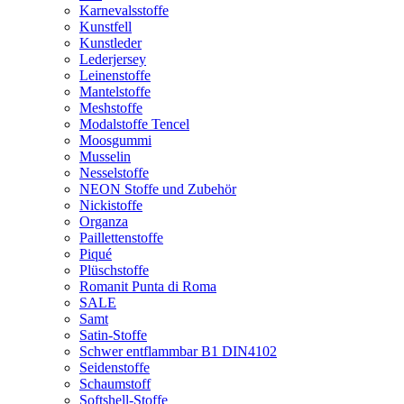
Karnevalsstoffe
Kunstfell
Kunstleder
Lederjersey
Leinenstoffe
Mantelstoffe
Meshstoffe
Modalstoffe Tencel
Moosgummi
Musselin
Nesselstoffe
NEON Stoffe und Zubehör
Nickistoffe
Organza
Paillettenstoffe
Piqué
Plüschstoffe
Romanit Punta di Roma
SALE
Samt
Satin-Stoffe
Schwer entflammbar B1 DIN4102
Seidenstoffe
Schaumstoff
Softshell-Stoffe