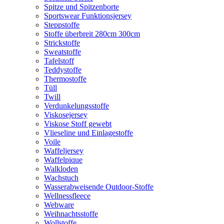
Spitze und Spitzenborte
Sportswear Funktionsjersey
Steppstoffe
Stoffe überbreit 280cm 300cm
Strickstoffe
Sweatstoffe
Tafelstoff
Teddystoffe
Thermostoffe
Tüll
Twill
Verdunkelungsstoffe
Viskosejersey
Viskose Stoff gewebt
Vlieseline und Einlagestoffe
Voile
Waffeljersey
Waffelpique
Walkloden
Wachstuch
Wasserabweisende Outdoor-Stoffe
Wellnessfleece
Webware
Weihnachtsstoffe
Wollstoffe