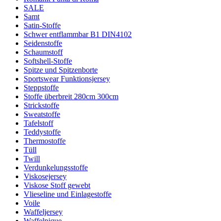
SALE
Samt
Satin-Stoffe
Schwer entflammbar B1 DIN4102
Seidenstoffe
Schaumstoff
Softshell-Stoffe
Spitze und Spitzenborte
Sportswear Funktionsjersey
Steppstoffe
Stoffe überbreit 280cm 300cm
Strickstoffe
Sweatstoffe
Tafelstoff
Teddystoffe
Thermostoffe
Tüll
Twill
Verdunkelungsstoffe
Viskosejersey
Viskose Stoff gewebt
Vlieseline und Einlagestoffe
Voile
Waffeljersey
Waffelpique