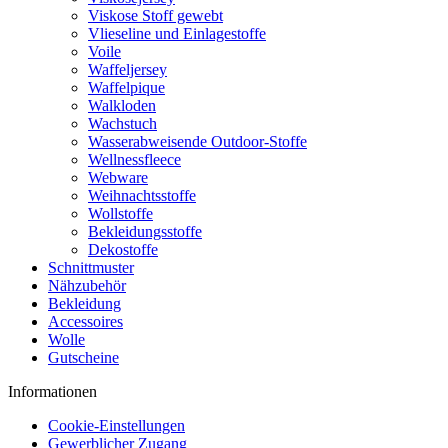
Viskose Stoff gewebt
Vlieseline und Einlagestoffe
Voile
Waffeljersey
Waffelpique
Walkloden
Wachstuch
Wasserabweisende Outdoor-Stoffe
Wellnessfleece
Webware
Weihnachtsstoffe
Wollstoffe
Bekleidungsstoffe
Dekostoffe
Schnittmuster
Nähzubehör
Bekleidung
Accessoires
Wolle
Gutscheine
Informationen
Cookie-Einstellungen
Gewerblicher Zugang