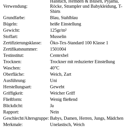
Halstuch, Hemden & Blusen, Pyjama,
Verwendung:
Röcke, Strampler und Babykleidung, T-
Shirts
Grundfarbe:
Blau, Stahlblau
Bügeln:
heiße Einstellung
Gewicht:
125gr/m²
Stoffart:
Musselin
Zertifizierungsklasse:
Öko-Tex-Standard 100 Klasse 1
Zertifikatsnummer:
1501004
Testinstitut:
Centexbel
Trocknen:
Trockner mit reduzierter Einstellung
Waschen:
40°C
Oberfläche:
Weich, Zart
Ausführung:
Uni
Herstellungsart:
Gewebt
Griffigkeit:
Weicher Griff
Fließform:
Wenig fließend
Blickdicht:
Ja
Rapport:
Nein
Geschlecht/Altersgruppe:
Babys, Damen, Herren, Jungs, Mädchen
Merkmale:
Unelastisch, Weich