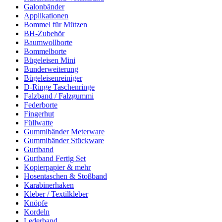
Galonbänder
Applikationen
Bommel für Mützen
BH-Zubehör
Baumwollborte
Bommelborte
Bügeleisen Mini
Bunderweiterung
Bügeleisenreiniger
D-Ringe Taschenringe
Falzband / Falzgummi
Federborte
Fingerhut
Füllwatte
Gummibänder Meterware
Gummibänder Stückware
Gurtband
Gurtband Fertig Set
Kopierpapier & mehr
Hosentaschen & Stoßband
Karabinerhaken
Kleber / Textilkleber
Knöpfe
Kordeln
Lederband