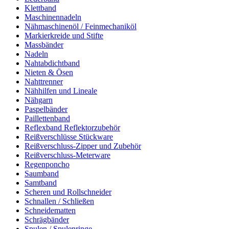
Klettband
Maschinennadeln
Nähmaschinenöl / Feinmechaniköl
Markierkreide und Stifte
Massbänder
Nadeln
Nahtabdichtband
Nieten & Ösen
Nahttrenner
Nähhilfen und Lineale
Nähgarn
Paspelbänder
Paillettenband
Reflexband Reflektorzubehör
Reißverschlüsse Stückware
Reißverschluss-Zipper und Zubehör
Reißverschluss-Meterware
Regenponcho
Saumband
Samtband
Scheren und Rollschneider
Schnallen / Schließen
Schneidematten
Schrägbänder
Spulen / Spulenringe