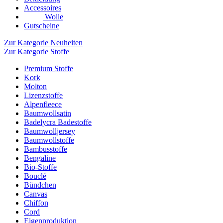
Accessoires
Wolle
Gutscheine
Zur Kategorie Neuheiten
Zur Kategorie Stoffe
Premium Stoffe
Kork
Molton
Lizenzstoffe
Alpenfleece
Baumwollsatin
Badelycra Badestoffe
Baumwolljersey
Baumwollstoffe
Bambusstoffe
Bengaline
Bio-Stoffe
Bouclé
Bündchen
Canvas
Chiffon
Cord
Eigenproduktion