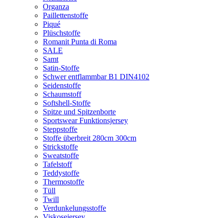
Organza
Paillettenstoffe
Piqué
Plüschstoffe
Romanit Punta di Roma
SALE
Samt
Satin-Stoffe
Schwer entflammbar B1 DIN4102
Seidenstoffe
Schaumstoff
Softshell-Stoffe
Spitze und Spitzenborte
Sportswear Funktionsjersey
Steppstoffe
Stoffe überbreit 280cm 300cm
Strickstoffe
Sweatstoffe
Tafelstoff
Teddystoffe
Thermostoffe
Tüll
Twill
Verdunkelungsstoffe
Viskosejersey