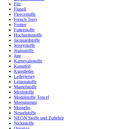
Filz
Flanell
Fleecestoffe
French Terry
Frottee
Futterstoffe
Hochzeitsstoffe
Jacquardstoffe
Jerseystoffe
Jeansstoffe
Jute
Karnevalsstoffe
Kunstfell
Kunstleder
Lederjersey
Leinenstoffe
Mantelstoffe
Meshstoffe
Modalstoffe Tencel
Moosgummi
Musselin
Nesselstoffe
NEON Stoffe und Zubehör
Nickistoffe
Organza