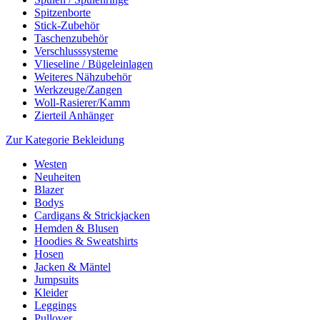
Spitzenborte
Stick-Zubehör
Taschenzubehör
Verschlusssysteme
Vlieseline / Bügeleinlagen
Weiteres Nähzubehör
Werkzeuge/Zangen
Woll-Rasierer/Kamm
Zierteil Anhänger
Zur Kategorie Bekleidung
Westen
Neuheiten
Blazer
Bodys
Cardigans & Strickjacken
Hemden & Blusen
Hoodies & Sweatshirts
Hosen
Jacken & Mäntel
Jumpsuits
Kleider
Leggings
Pullover