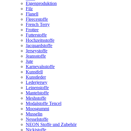
Eigenproduktion
Filz
Flanell
Fleecestoffe
French Terry
Frottee
Futterstoffe
Hochzeitsstoffe
Jacquardstoffe
Jerseystoffe
Jeansstoffe
Jute
Karnevalsstoffe
Kunstfell
Kunstleder
Lederjersey
Leinenstoffe
Mantelstoffe
Meshstoffe
Modalstoffe Tencel
Moosgummi
Musselin
Nesselstoffe
NEON Stoffe und Zubehör
Nickistoffe