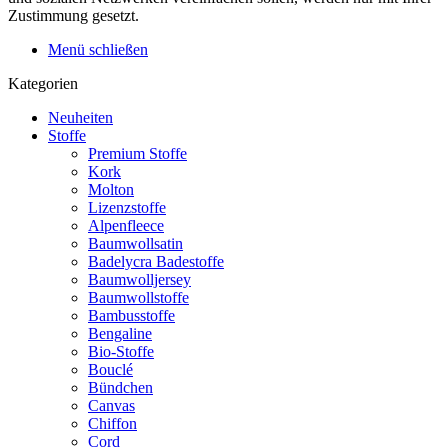
Zustimmung gesetzt.
Menü schließen
Kategorien
Neuheiten
Stoffe
Premium Stoffe
Kork
Molton
Lizenzstoffe
Alpenfleece
Baumwollsatin
Badelycra Badestoffe
Baumwolljersey
Baumwollstoffe
Bambusstoffe
Bengaline
Bio-Stoffe
Bouclé
Bündchen
Canvas
Chiffon
Cord