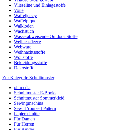
Vlieseline und Einlagestoffe
Voile
Waffeljersey
Waffelpique
Walkloden
Wachstuch
Wasserabweisende Outdoor-Stoffe
Wellnessfleece
Webware
Weihnachtsstoffe
Wollstoffe
Bekleidungsstoffe
Dekostoffe
Zur Kategorie Schnittmuster
oh meéla
Schnittmuster E-Books
Schnittmuster Sommerkleid
Sewingmachina
Sew It Yourself Pattern
Papierschnitte
Für Damen
Für Herren
Für Kinder