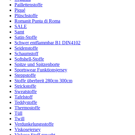
Paillettenstoffe
Piqué
Plüschstoffe
Romanit Punta di Roma
SALE
Samt
Satin-Stoffe
Schwer entflammbar B1 DIN4102
Seidenstoffe
Schaumstoff
Softshell-Stoffe
Spitze und Spitzenborte
Sportswear Funktionsjersey
Steppstoffe
Stoffe überbreit 280cm 300cm
Strickstoffe
Sweatstoffe
Tafelstoff
Teddystoffe
Thermostoffe
Tüll
Twill
Verdunkelungsstoffe
Viskosejersey
Viskose Stoff gewebt