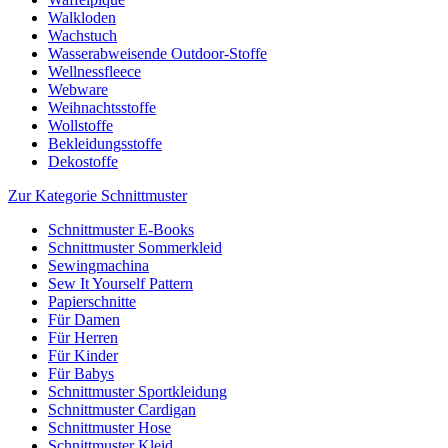
Walkloden
Wachstuch
Wasserabweisende Outdoor-Stoffe
Wellnessfleece
Webware
Weihnachtsstoffe
Wollstoffe
Bekleidungsstoffe
Dekostoffe
Zur Kategorie Schnittmuster
Schnittmuster E-Books
Schnittmuster Sommerkleid
Sewingmachina
Sew It Yourself Pattern
Papierschnitte
Für Damen
Für Herren
Für Kinder
Für Babys
Schnittmuster Sportkleidung
Schnittmuster Cardigan
Schnittmuster Hose
Schnittmuster Kleid