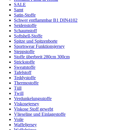
SALE
Samt
Satin-Stoffe
Schwer entflammbar B1 DIN4102
Seidenstoffe
Schaumstoff
Softshell-Stoffe
Spitze und Spitzenborte
Sportswear Funktionsjersey
Steppstoffe
Stoffe überbreit 280cm 300cm
Strickstoffe
Sweatstoffe
Tafelstoff
Teddystoffe
Thermostoffe
Tüll
Twill
Verdunkelungsstoffe
Viskosejersey
Viskose Stoff gewebt
Vlieseline und Einlagestoffe
Voile
Waffeljersey
Waffelpique