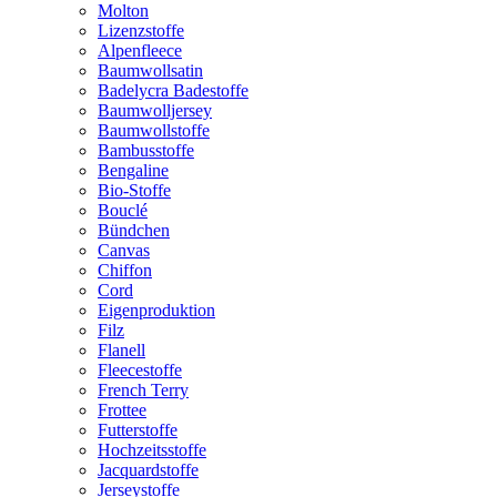
Molton
Lizenzstoffe
Alpenfleece
Baumwollsatin
Badelycra Badestoffe
Baumwolljersey
Baumwollstoffe
Bambusstoffe
Bengaline
Bio-Stoffe
Bouclé
Bündchen
Canvas
Chiffon
Cord
Eigenproduktion
Filz
Flanell
Fleecestoffe
French Terry
Frottee
Futterstoffe
Hochzeitsstoffe
Jacquardstoffe
Jerseystoffe