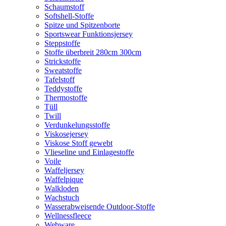
Schaumstoff
Softshell-Stoffe
Spitze und Spitzenborte
Sportswear Funktionsjersey
Steppstoffe
Stoffe überbreit 280cm 300cm
Strickstoffe
Sweatstoffe
Tafelstoff
Teddystoffe
Thermostoffe
Tüll
Twill
Verdunkelungsstoffe
Viskosejersey
Viskose Stoff gewebt
Vlieseline und Einlagestoffe
Voile
Waffeljersey
Waffelpique
Walkloden
Wachstuch
Wasserabweisende Outdoor-Stoffe
Wellnessfleece
Webware