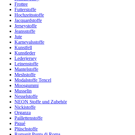
Frottee
Futterstoffe
Hochzeitsstoffe
Jacquardstoffe
Jerseystoffe
Jeansstoffe
Jute
Karnevalsstoffe
Kunstfell
Kunstleder
Lederjersey
Leinenstoffe
Mantelstoffe
Meshstoffe
Modalstoffe Tencel
Moosgummi
Musselin
Nesselstoffe
NEON Stoffe und Zubehör
Nickistoffe
Organza
Paillettenstoffe
Piqué
Plüschstoffe
Romanit Punta di Roma