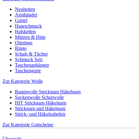
Neuheiten
Armbänder
Gürtel
Haarschmuck
Halsketten
Mützen & Hüte
Ohrringe
Ringe
Schals & Tücher
Schmuck Sets
Taschenanhänger
Taschengurte
Zur Kategorie Wolle
Baumwolle Strickgarn Häkelgarn
Sockenwolle Schurwolle
HIT Strickgarn Häkelgarn
Strickgarn und Häkelgarn
Strick- und Häkelzubehör
Zur Kategorie Gutscheine
Übersicht