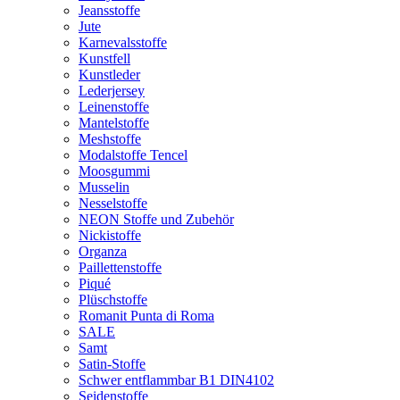
Jeansstoffe
Jute
Karnevalsstoffe
Kunstfell
Kunstleder
Lederjersey
Leinenstoffe
Mantelstoffe
Meshstoffe
Modalstoffe Tencel
Moosgummi
Musselin
Nesselstoffe
NEON Stoffe und Zubehör
Nickistoffe
Organza
Paillettenstoffe
Piqué
Plüschstoffe
Romanit Punta di Roma
SALE
Samt
Satin-Stoffe
Schwer entflammbar B1 DIN4102
Seidenstoffe