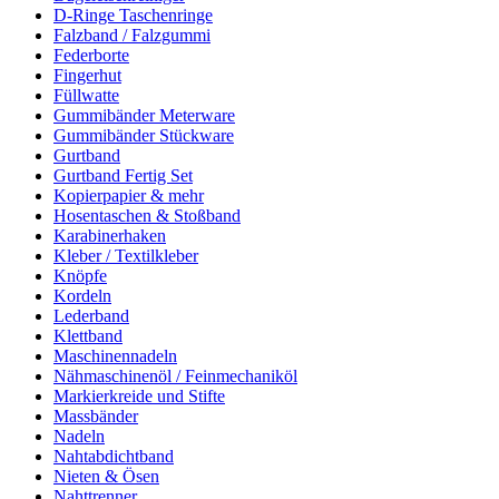
D-Ringe Taschenringe
Falzband / Falzgummi
Federborte
Fingerhut
Füllwatte
Gummibänder Meterware
Gummibänder Stückware
Gurtband
Gurtband Fertig Set
Kopierpapier & mehr
Hosentaschen & Stoßband
Karabinerhaken
Kleber / Textilkleber
Knöpfe
Kordeln
Lederband
Klettband
Maschinennadeln
Nähmaschinenöl / Feinmechaniköl
Markierkreide und Stifte
Massbänder
Nadeln
Nahtabdichtband
Nieten & Ösen
Nahttrenner