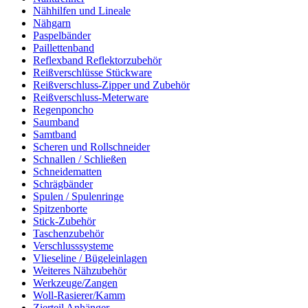
Nähhilfen und Lineale
Nähgarn
Paspelbänder
Paillettenband
Reflexband Reflektorzubehör
Reißverschlüsse Stückware
Reißverschluss-Zipper und Zubehör
Reißverschluss-Meterware
Regenponcho
Saumband
Samtband
Scheren und Rollschneider
Schnallen / Schließen
Schneidematten
Schrägbänder
Spulen / Spulenringe
Spitzenborte
Stick-Zubehör
Taschenzubehör
Verschlusssysteme
Vlieseline / Bügeleinlagen
Weiteres Nähzubehör
Werkzeuge/Zangen
Woll-Rasierer/Kamm
Zierteil Anhänger