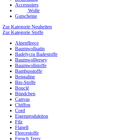
Accessoires
Wolle
Gutscheine
Zur Kategorie Neuheiten
Zur Kategorie Stoffe
Alpenfleece
Baumwollsatin
Badelycra Badestoffe
Baumwolljersey
Baumwollstoffe
Bambusstoffe
Bengaline
Bio-Stoffe
Bouclé
Bündchen
Canvas
Chiffon
Cord
Eigenproduktion
Filz
Flanell
Fleecestoffe
French Terry