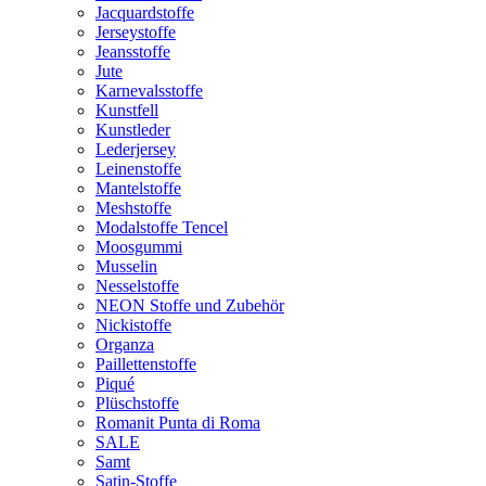
Jacquardstoffe
Jerseystoffe
Jeansstoffe
Jute
Karnevalsstoffe
Kunstfell
Kunstleder
Lederjersey
Leinenstoffe
Mantelstoffe
Meshstoffe
Modalstoffe Tencel
Moosgummi
Musselin
Nesselstoffe
NEON Stoffe und Zubehör
Nickistoffe
Organza
Paillettenstoffe
Piqué
Plüschstoffe
Romanit Punta di Roma
SALE
Samt
Satin-Stoffe