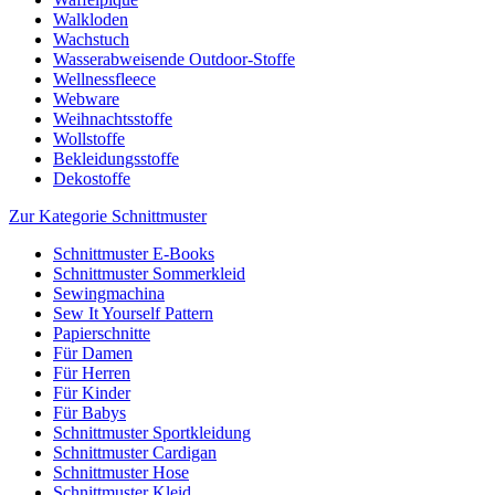
Walkloden
Wachstuch
Wasserabweisende Outdoor-Stoffe
Wellnessfleece
Webware
Weihnachtsstoffe
Wollstoffe
Bekleidungsstoffe
Dekostoffe
Zur Kategorie Schnittmuster
Schnittmuster E-Books
Schnittmuster Sommerkleid
Sewingmachina
Sew It Yourself Pattern
Papierschnitte
Für Damen
Für Herren
Für Kinder
Für Babys
Schnittmuster Sportkleidung
Schnittmuster Cardigan
Schnittmuster Hose
Schnittmuster Kleid