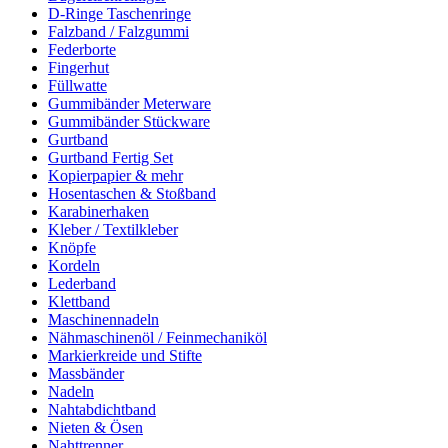
D-Ringe Taschenringe
Falzband / Falzgummi
Federborte
Fingerhut
Füllwatte
Gummibänder Meterware
Gummibänder Stückware
Gurtband
Gurtband Fertig Set
Kopierpapier & mehr
Hosentaschen & Stoßband
Karabinerhaken
Kleber / Textilkleber
Knöpfe
Kordeln
Lederband
Klettband
Maschinennadeln
Nähmaschinenöl / Feinmechaniköl
Markierkreide und Stifte
Massbänder
Nadeln
Nahtabdichtband
Nieten & Ösen
Nahttrenner