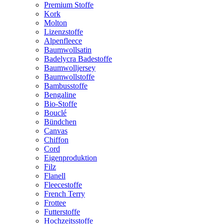
Premium Stoffe
Kork
Molton
Lizenzstoffe
Alpenfleece
Baumwollsatin
Badelycra Badestoffe
Baumwolljersey
Baumwollstoffe
Bambusstoffe
Bengaline
Bio-Stoffe
Bouclé
Bündchen
Canvas
Chiffon
Cord
Eigenproduktion
Filz
Flanell
Fleecestoffe
French Terry
Frottee
Futterstoffe
Hochzeitsstoffe