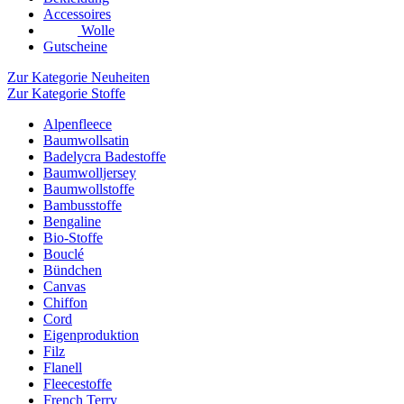
Accessoires
Wolle
Gutscheine
Zur Kategorie Neuheiten
Zur Kategorie Stoffe
Alpenfleece
Baumwollsatin
Badelycra Badestoffe
Baumwolljersey
Baumwollstoffe
Bambusstoffe
Bengaline
Bio-Stoffe
Bouclé
Bündchen
Canvas
Chiffon
Cord
Eigenproduktion
Filz
Flanell
Fleecestoffe
French Terry