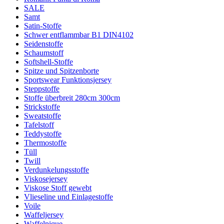
SALE
Samt
Satin-Stoffe
Schwer entflammbar B1 DIN4102
Seidenstoffe
Schaumstoff
Softshell-Stoffe
Spitze und Spitzenborte
Sportswear Funktionsjersey
Steppstoffe
Stoffe überbreit 280cm 300cm
Strickstoffe
Sweatstoffe
Tafelstoff
Teddystoffe
Thermostoffe
Tüll
Twill
Verdunkelungsstoffe
Viskosejersey
Viskose Stoff gewebt
Vlieseline und Einlagestoffe
Voile
Waffeljersey
Waffelpique