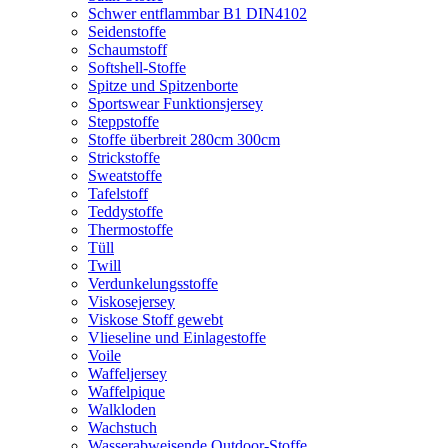
Schwer entflammbar B1 DIN4102
Seidenstoffe
Schaumstoff
Softshell-Stoffe
Spitze und Spitzenborte
Sportswear Funktionsjersey
Steppstoffe
Stoffe überbreit 280cm 300cm
Strickstoffe
Sweatstoffe
Tafelstoff
Teddystoffe
Thermostoffe
Tüll
Twill
Verdunkelungsstoffe
Viskosejersey
Viskose Stoff gewebt
Vlieseline und Einlagestoffe
Voile
Waffeljersey
Waffelpique
Walkloden
Wachstuch
Wasserabweisende Outdoor-Stoffe