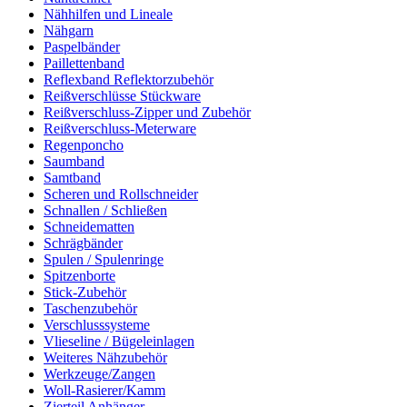
Nähhilfen und Lineale
Nähgarn
Paspelbänder
Paillettenband
Reflexband Reflektorzubehör
Reißverschlüsse Stückware
Reißverschluss-Zipper und Zubehör
Reißverschluss-Meterware
Regenponcho
Saumband
Samtband
Scheren und Rollschneider
Schnallen / Schließen
Schneidematten
Schrägbänder
Spulen / Spulenringe
Spitzenborte
Stick-Zubehör
Taschenzubehör
Verschlusssysteme
Vlieseline / Bügeleinlagen
Weiteres Nähzubehör
Werkzeuge/Zangen
Woll-Rasierer/Kamm
Zierteil Anhänger