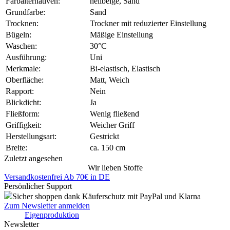
Farbalternativen:
hellbeige, Sand
Grundfarbe:
Sand
Trocknen:
Trockner mit reduzierter Einstellung
Bügeln:
Mäßige Einstellung
Waschen:
30°C
Ausführung:
Uni
Merkmale:
Bi-elastisch, Elastisch
Oberfläche:
Matt, Weich
Rapport:
Nein
Blickdicht:
Ja
Fließform:
Wenig fließend
Griffigkeit:
Weicher Griff
Herstellungsart:
Gestrickt
Breite:
ca. 150 cm
Zuletzt angesehen
Wir lieben Stoffe
Versandkostenfrei Ab 70€ in DE
Persönlicher Support
Sicher shoppen dank Käuferschutz mit PayPal und Klarna
Zum Newsletter anmelden
Eigenproduktion
Newsletter