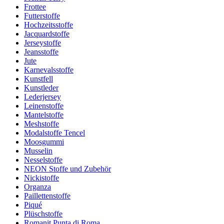
Frottee
Futterstoffe
Hochzeitsstoffe
Jacquardstoffe
Jerseystoffe
Jeansstoffe
Jute
Karnevalsstoffe
Kunstfell
Kunstleder
Lederjersey
Leinenstoffe
Mantelstoffe
Meshstoffe
Modalstoffe Tencel
Moosgummi
Musselin
Nesselstoffe
NEON Stoffe und Zubehör
Nickistoffe
Organza
Paillettenstoffe
Piqué
Plüschstoffe
Romanit Punta di Roma