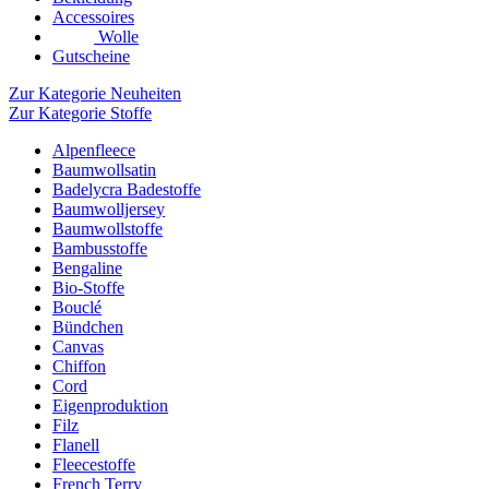
Accessoires
Wolle
Gutscheine
Zur Kategorie Neuheiten
Zur Kategorie Stoffe
Alpenfleece
Baumwollsatin
Badelycra Badestoffe
Baumwolljersey
Baumwollstoffe
Bambusstoffe
Bengaline
Bio-Stoffe
Bouclé
Bündchen
Canvas
Chiffon
Cord
Eigenproduktion
Filz
Flanell
Fleecestoffe
French Terry