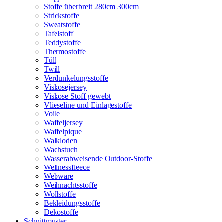
Stoffe überbreit 280cm 300cm
Strickstoffe
Sweatstoffe
Tafelstoff
Teddystoffe
Thermostoffe
Tüll
Twill
Verdunkelungsstoffe
Viskosejersey
Viskose Stoff gewebt
Vlieseline und Einlagestoffe
Voile
Waffeljersey
Waffelpique
Walkloden
Wachstuch
Wasserabweisende Outdoor-Stoffe
Wellnessfleece
Webware
Weihnachtsstoffe
Wollstoffe
Bekleidungsstoffe
Dekostoffe
Schnittmuster