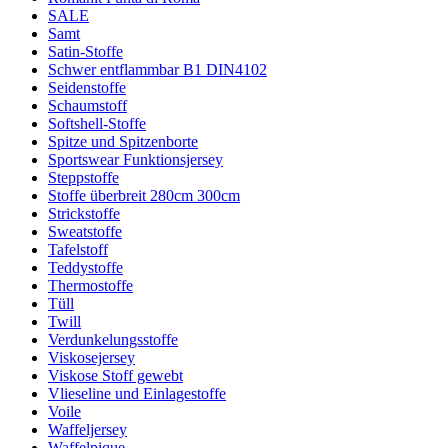
SALE
Samt
Satin-Stoffe
Schwer entflammbar B1 DIN4102
Seidenstoffe
Schaumstoff
Softshell-Stoffe
Spitze und Spitzenborte
Sportswear Funktionsjersey
Steppstoffe
Stoffe überbreit 280cm 300cm
Strickstoffe
Sweatstoffe
Tafelstoff
Teddystoffe
Thermostoffe
Tüll
Twill
Verdunkelungsstoffe
Viskosejersey
Viskose Stoff gewebt
Vlieseline und Einlagestoffe
Voile
Waffeljersey
Waffelpique