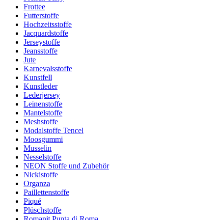
Frottee
Futterstoffe
Hochzeitsstoffe
Jacquardstoffe
Jerseystoffe
Jeansstoffe
Jute
Karnevalsstoffe
Kunstfell
Kunstleder
Lederjersey
Leinenstoffe
Mantelstoffe
Meshstoffe
Modalstoffe Tencel
Moosgummi
Musselin
Nesselstoffe
NEON Stoffe und Zubehör
Nickistoffe
Organza
Paillettenstoffe
Piqué
Plüschstoffe
Romanit Punta di Roma