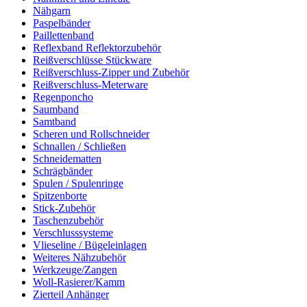
Nähgarn
Paspelbänder
Paillettenband
Reflexband Reflektorzubehör
Reißverschlüsse Stückware
Reißverschluss-Zipper und Zubehör
Reißverschluss-Meterware
Regenponcho
Saumband
Samtband
Scheren und Rollschneider
Schnallen / Schließen
Schneidematten
Schrägbänder
Spulen / Spulenringe
Spitzenborte
Stick-Zubehör
Taschenzubehör
Verschlusssysteme
Vlieseline / Bügeleinlagen
Weiteres Nähzubehör
Werkzeuge/Zangen
Woll-Rasierer/Kamm
Zierteil Anhänger