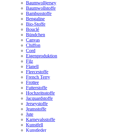
Baumwolljersey
Baumwollstoffe
Bambusstoffe
Bengaline
Bio-Stoffe
Bouclé
Bündchen
Canvas
Chiffon
Cord
Eigenproduktion
Filz
Flanell
Fleecestoffe
French Terry
Frottee
Futterstoffe
Hochzeitsstoffe
Jacquardstoffe
Jerseystoffe
Jeansstoffe
Jute
Karnevalsstoffe
Kunstfell
Kunstleder