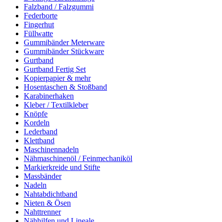
Falzband / Falzgummi
Federborte
Fingerhut
Füllwatte
Gummibänder Meterware
Gummibänder Stückware
Gurtband
Gurtband Fertig Set
Kopierpapier & mehr
Hosentaschen & Stoßband
Karabinerhaken
Kleber / Textilkleber
Knöpfe
Kordeln
Lederband
Klettband
Maschinennadeln
Nähmaschinenöl / Feinmechaniköl
Markierkreide und Stifte
Massbänder
Nadeln
Nahtabdichtband
Nieten & Ösen
Nahttrenner
Nähhilfen und Lineale