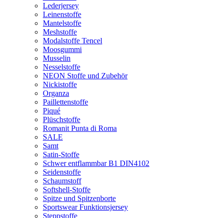
Lederjersey
Leinenstoffe
Mantelstoffe
Meshstoffe
Modalstoffe Tencel
Moosgummi
Musselin
Nesselstoffe
NEON Stoffe und Zubehör
Nickistoffe
Organza
Paillettenstoffe
Piqué
Plüschstoffe
Romanit Punta di Roma
SALE
Samt
Satin-Stoffe
Schwer entflammbar B1 DIN4102
Seidenstoffe
Schaumstoff
Softshell-Stoffe
Spitze und Spitzenborte
Sportswear Funktionsjersey
Steppstoffe