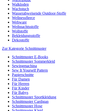
Walkloden
Wachstuch
Wasserabweisende Outdoor-Stoffe
Wellnessfleece
Webware
Weihnachtsstoffe
Wollstoffe
Bekleidungsstoffe
Dekostoffe
Zur Kategorie Schnittmuster
Schnittmuster E-Books
Schnittmuster Sommerkleid
Sewingmachina
Sew It Yourself Pattern
Papierschnitte
Für Damen
Für Herren
Für Kinder
Für Babys
Schnittmuster Sportkleidung
Schnittmuster Cardigan
Schnittmuster Hose
Schnittmuster Kleid