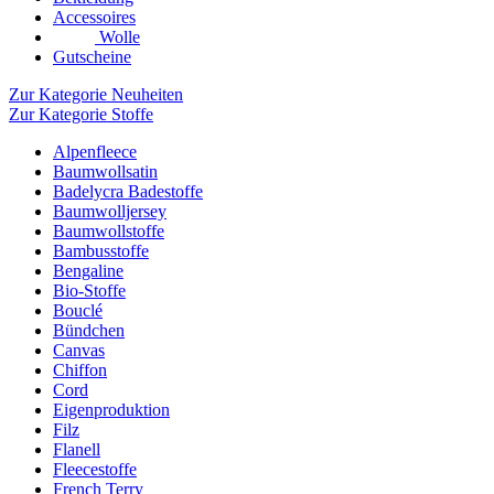
Accessoires
Wolle
Gutscheine
Zur Kategorie Neuheiten
Zur Kategorie Stoffe
Alpenfleece
Baumwollsatin
Badelycra Badestoffe
Baumwolljersey
Baumwollstoffe
Bambusstoffe
Bengaline
Bio-Stoffe
Bouclé
Bündchen
Canvas
Chiffon
Cord
Eigenproduktion
Filz
Flanell
Fleecestoffe
French Terry