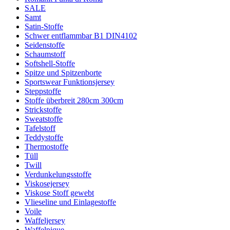
SALE
Samt
Satin-Stoffe
Schwer entflammbar B1 DIN4102
Seidenstoffe
Schaumstoff
Softshell-Stoffe
Spitze und Spitzenborte
Sportswear Funktionsjersey
Steppstoffe
Stoffe überbreit 280cm 300cm
Strickstoffe
Sweatstoffe
Tafelstoff
Teddystoffe
Thermostoffe
Tüll
Twill
Verdunkelungsstoffe
Viskosejersey
Viskose Stoff gewebt
Vlieseline und Einlagestoffe
Voile
Waffeljersey
Waffelpique