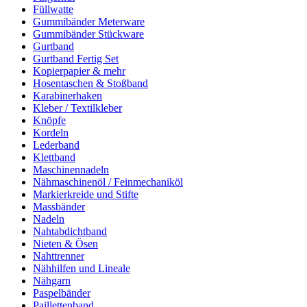
Füllwatte
Gummibänder Meterware
Gummibänder Stückware
Gurtband
Gurtband Fertig Set
Kopierpapier & mehr
Hosentaschen & Stoßband
Karabinerhaken
Kleber / Textilkleber
Knöpfe
Kordeln
Lederband
Klettband
Maschinennadeln
Nähmaschinenöl / Feinmechaniköl
Markierkreide und Stifte
Massbänder
Nadeln
Nahtabdichtband
Nieten & Ösen
Nahttrenner
Nähhilfen und Lineale
Nähgarn
Paspelbänder
Paillettenband