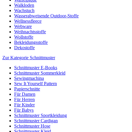
Walkloden
Wachstuch
Wasserabweisende Outdoor-Stoffe
Wellnessfleece
Webware
Weihnachtsstoffe
Wollstoffe
Bekleidungsstoffe
Dekostoffe
Zur Kategorie Schnittmuster
Schnittmuster E-Books
Schnittmuster Sommerkleid
Sewingmachina
Sew It Yourself Pattern
Papierschnitte
Für Damen
Für Herren
Für Kinder
Für Babys
Schnittmuster Sportkleidung
Schnittmuster Cardigan
Schnittmuster Hose
Schnittmuster Kleid