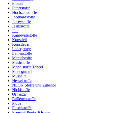
Frottee
Futterstoffe
Hochzeitsstoffe
Jacquardstoffe
Jerseystoffe
Jeansstoffe
Jute
Karnevalsstoffe
Kunstfell
Kunstleder
Lederjersey
Leinenstoffe
Mantelstoffe
Meshstoffe
Modalstoffe Tencel
Moosgummi
Musselin
Nesselstoffe
NEON Stoffe und Zubehör
Nickistoffe
Organza
Paillettenstoffe
Piqué
Plüschstoffe
Romanit Punta di Roma