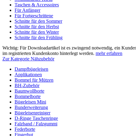
Taschen & Accessoires
Für Anfänger
Für Fortgeschrittene
Schnitte für den Sommer
Schnitte für den Herbst
Schnitte für den Winter
Schnitte für den Frühling
Wichtig: Für Downloadartikel ist es zwingend notwendig, ein Kunden
im registrierten Kundenkonto hinterlegt werden.
mehr erfahren
Zur Kategorie Nähzubehör
Dampfbügeleisen
Applikationen
Bommel für Mützen
BH-Zubehör
Baumwollborte
Bommelborte
Bügeleisen Mini
Bunderweiterung
Bügeleisenreiniger
D-Ringe Taschenringe
Falzband / Falzgummi
Federborte
Fingerhut