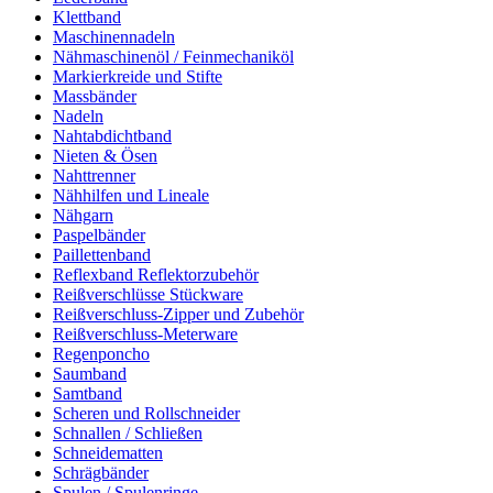
Klettband
Maschinennadeln
Nähmaschinenöl / Feinmechaniköl
Markierkreide und Stifte
Massbänder
Nadeln
Nahtabdichtband
Nieten & Ösen
Nahttrenner
Nähhilfen und Lineale
Nähgarn
Paspelbänder
Paillettenband
Reflexband Reflektorzubehör
Reißverschlüsse Stückware
Reißverschluss-Zipper und Zubehör
Reißverschluss-Meterware
Regenponcho
Saumband
Samtband
Scheren und Rollschneider
Schnallen / Schließen
Schneidematten
Schrägbänder
Spulen / Spulenringe