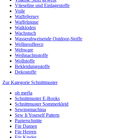
Vlieseline und Einlagestoffe
Voile
Waffeljersey
Waffelpique
Walkloden
Wachstuch
Wasserabweisende Outdoor-Stoffe
Wellnessfleece
Webware
Weihnachtsstoffe
Wollstoffe
Bekleidungsstoffe
Dekostoffe
Zur Kategorie Schnittmuster
oh meéla
Schnittmuster E-Books
Schnittmuster Sommerkleid
Sewingmachina
Sew It Yourself Pattern
Papierschnitte
Für Damen
Für Herren
Für Kinder