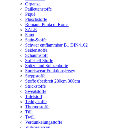
Organza
Paillettenstoffe
Piqué
Plüschstoffe
Romanit Punta di Roma
SALE
Samt
Satin-Stoffe
Schwer entflammbar B1 DIN4102
Seidenstoffe
Schaumstoff
Softshell-Stoffe
Spitze und Spitzenborte
Sportswear Funktionsjersey
Steppstoffe
Stoffe überbreit 280cm 300cm
Strickstoffe
Sweatstoffe
Tafelstoff
Teddystoffe
Thermostoffe
Tüll
Twill
Verdunkelungsstoffe
Viskosejersey