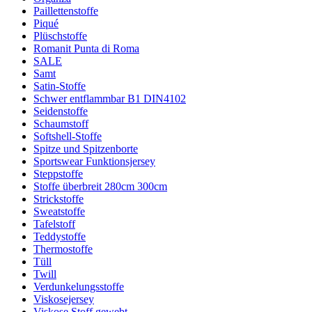
Paillettenstoffe
Piqué
Plüschstoffe
Romanit Punta di Roma
SALE
Samt
Satin-Stoffe
Schwer entflammbar B1 DIN4102
Seidenstoffe
Schaumstoff
Softshell-Stoffe
Spitze und Spitzenborte
Sportswear Funktionsjersey
Steppstoffe
Stoffe überbreit 280cm 300cm
Strickstoffe
Sweatstoffe
Tafelstoff
Teddystoffe
Thermostoffe
Tüll
Twill
Verdunkelungsstoffe
Viskosejersey
Viskose Stoff gewebt