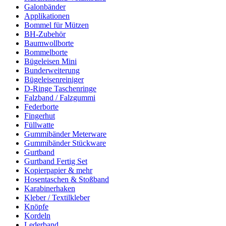
Galonbänder
Applikationen
Bommel für Mützen
BH-Zubehör
Baumwollborte
Bommelborte
Bügeleisen Mini
Bunderweiterung
Bügeleisenreiniger
D-Ringe Taschenringe
Falzband / Falzgummi
Federborte
Fingerhut
Füllwatte
Gummibänder Meterware
Gummibänder Stückware
Gurtband
Gurtband Fertig Set
Kopierpapier & mehr
Hosentaschen & Stoßband
Karabinerhaken
Kleber / Textilkleber
Knöpfe
Kordeln
Lederband