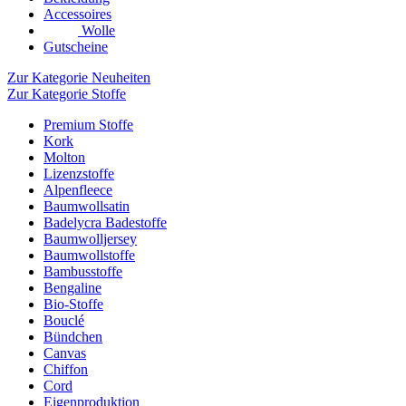
Accessoires
Wolle
Gutscheine
Zur Kategorie Neuheiten
Zur Kategorie Stoffe
Premium Stoffe
Kork
Molton
Lizenzstoffe
Alpenfleece
Baumwollsatin
Badelycra Badestoffe
Baumwolljersey
Baumwollstoffe
Bambusstoffe
Bengaline
Bio-Stoffe
Bouclé
Bündchen
Canvas
Chiffon
Cord
Eigenproduktion