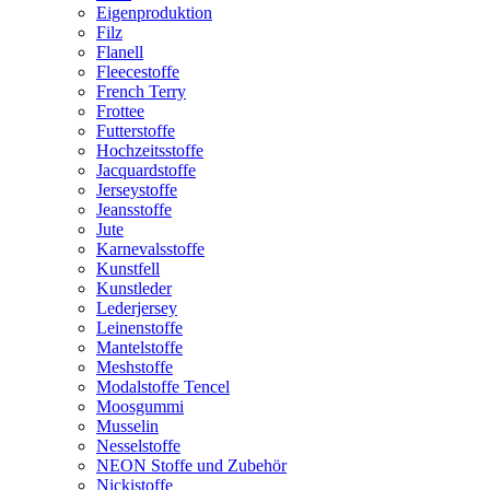
Eigenproduktion
Filz
Flanell
Fleecestoffe
French Terry
Frottee
Futterstoffe
Hochzeitsstoffe
Jacquardstoffe
Jerseystoffe
Jeansstoffe
Jute
Karnevalsstoffe
Kunstfell
Kunstleder
Lederjersey
Leinenstoffe
Mantelstoffe
Meshstoffe
Modalstoffe Tencel
Moosgummi
Musselin
Nesselstoffe
NEON Stoffe und Zubehör
Nickistoffe