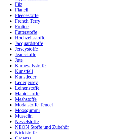
Filz
Flanell
Fleecestoffe
French Terry
Frottee
Futterstoffe
Hochzeitsstoffe
Jacquardstoffe
Jerseystoffe
Jeansstoffe
Jute
Karnevalsstoffe
Kunstfell
Kunstleder
Lederjersey
Leinenstoffe
Mantelstoffe
Meshstoffe
Modalstoffe Tencel
Moosgummi
Musselin
Nesselstoffe
NEON Stoffe und Zubehör
Nickistoffe
Organza