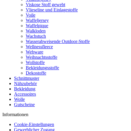
Viskose Stoff gewebt
Vlieseline und Einlagestoffe
Voile
Waffeljersey
Waffelpique
Walkloden
Wachstuch
Wasserabweisende Outdoor-Stoffe
Wellnessfleece
Webware
Weihnachtsstoffe
Wollstoffe
Bekleidungsstoffe
Dekostoffe
Schnittmuster
Nähzubehör
Bekleidung
Accessoires
Wolle
Gutscheine
Informationen
Cookie-Einstellungen
Gewerblicher Zugang