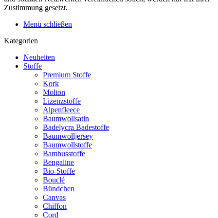
Zustimmung gesetzt.
Menü schließen
Kategorien
Neuheiten
Stoffe
Premium Stoffe
Kork
Molton
Lizenzstoffe
Alpenfleece
Baumwollsatin
Badelycra Badestoffe
Baumwolljersey
Baumwollstoffe
Bambusstoffe
Bengaline
Bio-Stoffe
Bouclé
Bündchen
Canvas
Chiffon
Cord