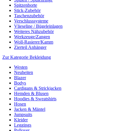
Spitzenborte
Stick-Zubehör
Taschenzubehör
Verschlusssysteme
Vlieseline / Bügeleinlagen
Weiteres Nähzubehör
Werkzeuge/Zangen
Woll-Rasierer/Kamm
Zierteil Anhänger
Zur Kategorie Bekleidung
Westen
Neuheiten
Blazer
Bodys
Cardigans & Strickjacken
Hemden & Blusen
Hoodies & Sweatshirts
Hosen
Jacken & Mäntel
Jumpsuits
Kleider
Leggings
Pullover