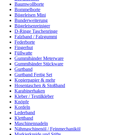
Baumwollborte
Bommelborte
Bügeleisen Mini
Bunderweiterung
Bügeleisenreiniger
D-Ringe Taschenringe
Falzband / Falzgummi
Federborte
Fingerhut
Füllwatte
Gummibänder Meterware
Gummibänder Stückware
Gurtband
Gurtband Fertig Set
Kopierpapier & mehr
Hosentaschen & Stoßband
Karabinerhaken
Kleber / Textilkleber
Knöpfe
Kordeln
Lederband
Klettband
Maschinennadeln
Nähmaschinenöl / Feinmechaniköl
Markierkreide und Stifte