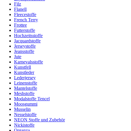
Filz
Flanell
Fleecestoffe
French Terry
Frottee
Futterstoffe
Hochzeitsstoffe
Jacquardstoffe
Jerseystoffe
Jeansstoffe
Jute
Karnevalsstoffe
Kunstfell
Kunstleder
Lederjersey
Leinenstoffe
Mantelstoffe
Meshstoffe
Modalstoffe Tencel
Moosgummi
Musselin
Nesselstoffe
NEON Stoffe und Zubehör
Nickistoffe
Organza