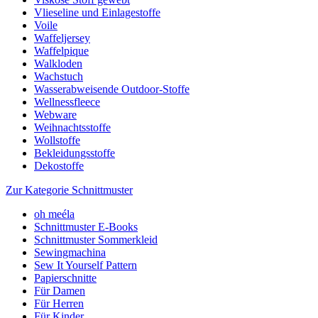
Vlieseline und Einlagestoffe
Voile
Waffeljersey
Waffelpique
Walkloden
Wachstuch
Wasserabweisende Outdoor-Stoffe
Wellnessfleece
Webware
Weihnachtsstoffe
Wollstoffe
Bekleidungsstoffe
Dekostoffe
Zur Kategorie Schnittmuster
oh meéla
Schnittmuster E-Books
Schnittmuster Sommerkleid
Sewingmachina
Sew It Yourself Pattern
Papierschnitte
Für Damen
Für Herren
Für Kinder