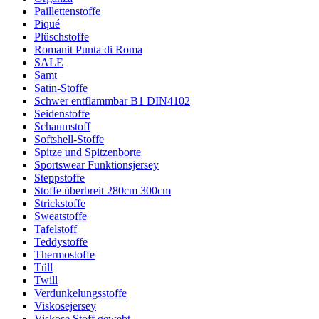
Paillettenstoffe
Piqué
Plüschstoffe
Romanit Punta di Roma
SALE
Samt
Satin-Stoffe
Schwer entflammbar B1 DIN4102
Seidenstoffe
Schaumstoff
Softshell-Stoffe
Spitze und Spitzenborte
Sportswear Funktionsjersey
Steppstoffe
Stoffe überbreit 280cm 300cm
Strickstoffe
Sweatstoffe
Tafelstoff
Teddystoffe
Thermostoffe
Tüll
Twill
Verdunkelungsstoffe
Viskosejersey
Viskose Stoff gewebt