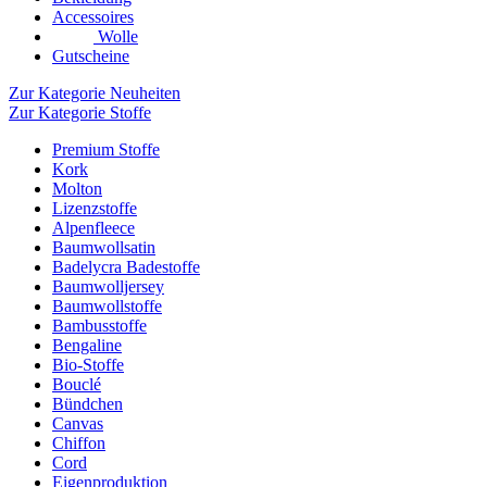
Accessoires
Wolle
Gutscheine
Zur Kategorie Neuheiten
Zur Kategorie Stoffe
Premium Stoffe
Kork
Molton
Lizenzstoffe
Alpenfleece
Baumwollsatin
Badelycra Badestoffe
Baumwolljersey
Baumwollstoffe
Bambusstoffe
Bengaline
Bio-Stoffe
Bouclé
Bündchen
Canvas
Chiffon
Cord
Eigenproduktion