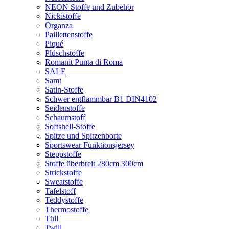
NEON Stoffe und Zubehör
Nickistoffe
Organza
Paillettenstoffe
Piqué
Plüschstoffe
Romanit Punta di Roma
SALE
Samt
Satin-Stoffe
Schwer entflammbar B1 DIN4102
Seidenstoffe
Schaumstoff
Softshell-Stoffe
Spitze und Spitzenborte
Sportswear Funktionsjersey
Steppstoffe
Stoffe überbreit 280cm 300cm
Strickstoffe
Sweatstoffe
Tafelstoff
Teddystoffe
Thermostoffe
Tüll
Twill