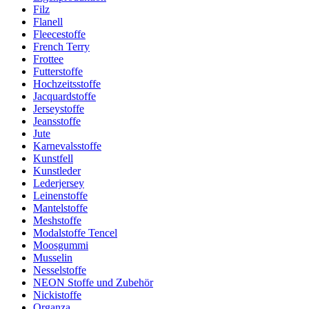
Filz
Flanell
Fleecestoffe
French Terry
Frottee
Futterstoffe
Hochzeitsstoffe
Jacquardstoffe
Jerseystoffe
Jeansstoffe
Jute
Karnevalsstoffe
Kunstfell
Kunstleder
Lederjersey
Leinenstoffe
Mantelstoffe
Meshstoffe
Modalstoffe Tencel
Moosgummi
Musselin
Nesselstoffe
NEON Stoffe und Zubehör
Nickistoffe
Organza