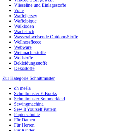
Vlieseline und Einlagestoffe
Voile
Waffeljersey
Waffelpique
Walkloden
Wachstuch
Wasserabweisende Outdoor-Stoffe
Wellnessfleece
Webware
Weihnachtsstoffe
Wollstoffe
Bekleidungsstoffe
Dekostoffe
Zur Kategorie Schnittmuster
oh meéla
Schnittmuster E-Books
Schnittmuster Sommerkleid
Sewingmachina
Sew It Yourself Pattern
Papierschnitte
Für Damen
Für Herren
Für Kinder