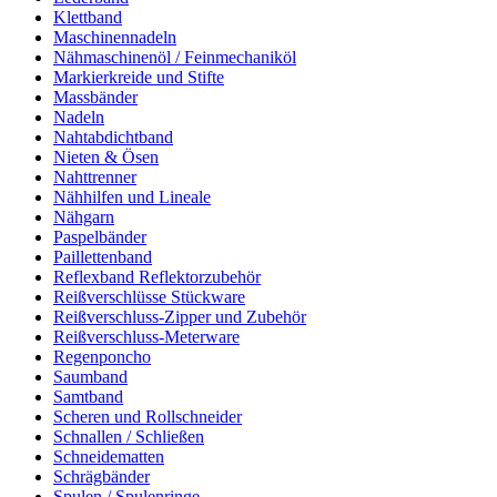
Klettband
Maschinennadeln
Nähmaschinenöl / Feinmechaniköl
Markierkreide und Stifte
Massbänder
Nadeln
Nahtabdichtband
Nieten & Ösen
Nahttrenner
Nähhilfen und Lineale
Nähgarn
Paspelbänder
Paillettenband
Reflexband Reflektorzubehör
Reißverschlüsse Stückware
Reißverschluss-Zipper und Zubehör
Reißverschluss-Meterware
Regenponcho
Saumband
Samtband
Scheren und Rollschneider
Schnallen / Schließen
Schneidematten
Schrägbänder
Spulen / Spulenringe