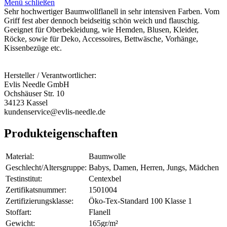
Menü schließen
Sehr hochwertiger Baumwollflanell in sehr intensiven Farben. Vom
Griff fest aber dennoch beidseitig schön weich und flauschig.
Geeignet für Oberbekleidung, wie Hemden, Blusen, Kleider,
Röcke, sowie für Deko, Accessoires, Bettwäsche, Vorhänge,
Kissenbezüge etc.
Hersteller / Verantwortlicher:
Evlis Needle GmbH
Ochshäuser Str. 10
34123 Kassel
kundenservice@evlis-needle.de
Produkteigenschaften
Material:
Baumwolle
Geschlecht/Altersgruppe:
Babys, Damen, Herren, Jungs, Mädchen
Testinstitut:
Centexbel
Zertifikatsnummer:
1501004
Zertifizierungsklasse:
Öko-Tex-Standard 100 Klasse 1
Stoffart:
Flanell
Gewicht:
165gr/m²