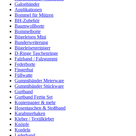
Galonbänder
Applikationen
Bommel für Mützen
BH-Zubehör
Baumwollborte
Bommelborte
Bügeleisen Mini
Bunderweiterung
Bügeleisenreiniger
D-Ringe Taschenringe
Falzband / Falzgummi
Federborte
Fingerhut
Füllwatte
Gummibänder Meterware
Gummibänder Stückware
Gurtband
Gurtband Fertig Set
Kopierpapier & mehr
Hosentaschen & Stoßband
Karabinerhaken
Kleber / Textilkleber
Knöpfe
Kordeln
Lederband