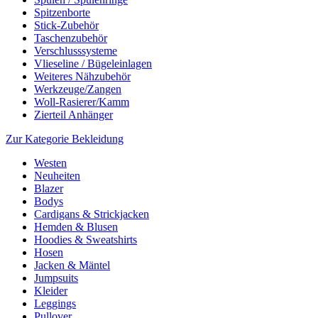
Spitzenborte
Stick-Zubehör
Taschenzubehör
Verschlusssysteme
Vlieseline / Bügeleinlagen
Weiteres Nähzubehör
Werkzeuge/Zangen
Woll-Rasierer/Kamm
Zierteil Anhänger
Zur Kategorie Bekleidung
Westen
Neuheiten
Blazer
Bodys
Cardigans & Strickjacken
Hemden & Blusen
Hoodies & Sweatshirts
Hosen
Jacken & Mäntel
Jumpsuits
Kleider
Leggings
Pullover