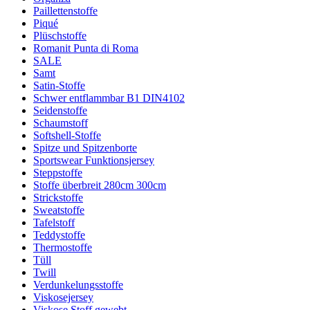
Paillettenstoffe
Piqué
Plüschstoffe
Romanit Punta di Roma
SALE
Samt
Satin-Stoffe
Schwer entflammbar B1 DIN4102
Seidenstoffe
Schaumstoff
Softshell-Stoffe
Spitze und Spitzenborte
Sportswear Funktionsjersey
Steppstoffe
Stoffe überbreit 280cm 300cm
Strickstoffe
Sweatstoffe
Tafelstoff
Teddystoffe
Thermostoffe
Tüll
Twill
Verdunkelungsstoffe
Viskosejersey
Viskose Stoff gewebt