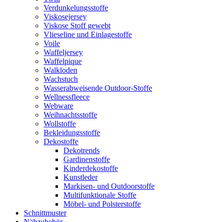
Verdunkelungsstoffe
Viskosejersey
Viskose Stoff gewebt
Vlieseline und Einlagestoffe
Voile
Waffeljersey
Waffelpique
Walkloden
Wachstuch
Wasserabweisende Outdoor-Stoffe
Wellnessfleece
Webware
Weihnachtsstoffe
Wollstoffe
Bekleidungsstoffe
Dekostoffe
Dekotrends
Gardinenstoffe
Kinderdekostoffe
Kunstleder
Markisen- und Outdoorstoffe
Multifunktionale Stoffe
Möbel- und Polsterstoffe
Schnittmuster
Nähzubehör