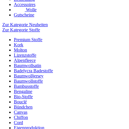
Accessoires
Wolle
Gutscheine
Zur Kategorie Neuheiten
Zur Kategorie Stoffe
Premium Stoffe
Kork
Molton
Lizenzstoffe
Alpenfleece
Baumwollsatin
Badelycra Badestoffe
Baumwolljersey
Baumwollstoffe
Bambusstoffe
Bengaline
Bio-Stoffe
Bouclé
Bündchen
Canvas
Chiffon
Cord
Eigenproduktion