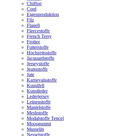
Chiffon
Cord
Eigenproduktion
Filz
Flanell
Fleecestoffe
French Terry
Frottee
Futterstoffe
Hochzeitsstoffe
Jacquardstoffe
Jerseystoffe
Jeansstoffe
Jute
Karnevalsstoffe
Kunstfell
Kunstleder
Lederjersey
Leinenstoffe
Mantelstoffe
Meshstoffe
Modalstoffe Tencel
Moosgummi
Musselin
Nesselstoffe