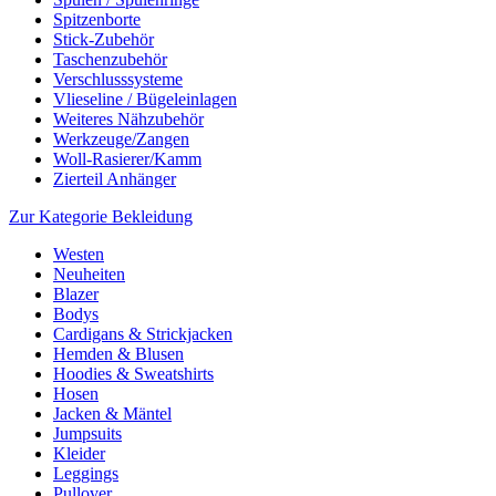
Spitzenborte
Stick-Zubehör
Taschenzubehör
Verschlusssysteme
Vlieseline / Bügeleinlagen
Weiteres Nähzubehör
Werkzeuge/Zangen
Woll-Rasierer/Kamm
Zierteil Anhänger
Zur Kategorie Bekleidung
Westen
Neuheiten
Blazer
Bodys
Cardigans & Strickjacken
Hemden & Blusen
Hoodies & Sweatshirts
Hosen
Jacken & Mäntel
Jumpsuits
Kleider
Leggings
Pullover