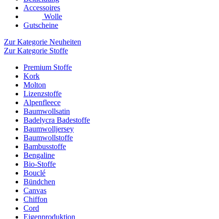
Accessoires
Wolle
Gutscheine
Zur Kategorie Neuheiten
Zur Kategorie Stoffe
Premium Stoffe
Kork
Molton
Lizenzstoffe
Alpenfleece
Baumwollsatin
Badelycra Badestoffe
Baumwolljersey
Baumwollstoffe
Bambusstoffe
Bengaline
Bio-Stoffe
Bouclé
Bündchen
Canvas
Chiffon
Cord
Eigenproduktion