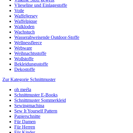
Vlieseline und Einlagestoffe
Voile
Waffeljersey
Waffelpique
Walkloden
Wachstuch
Wasserabweisende Outdoor-Stoffe
Wellnessfleece
Webware
Weihnachtsstoffe
Wollstoffe
Bekleidungsstoffe
Dekostoffe
Zur Kategorie Schnittmuster
oh meéla
Schnittmuster E-Books
Schnittmuster Sommerkleid
Sewingmachina
Sew It Yourself Pattern
Papierschnitte
Für Damen
Für Herren
Für Kinder