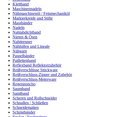
Klettband
Maschinennadeln
Nähmaschinenöl / Feinmechaniköl
Markierkreide und Stifte
Massbänder
Nadeln
Nahtabdichtband
Nieten & Ösen
Nahttrenner
Nähhilfen und Lineale
Nähgarn
Paspelbänder
Paillettenband
Reflexband Reflektorzubehör
Reißverschlüsse Stückware
Reißverschluss-Zipper und Zubehör
Reißverschluss-Meterware
Regenponcho
Saumband
Samtband
Scheren und Rollschneider
Schnallen / Schließen
Schneidematten
Schrägbänder
Spulen / Spulenringe