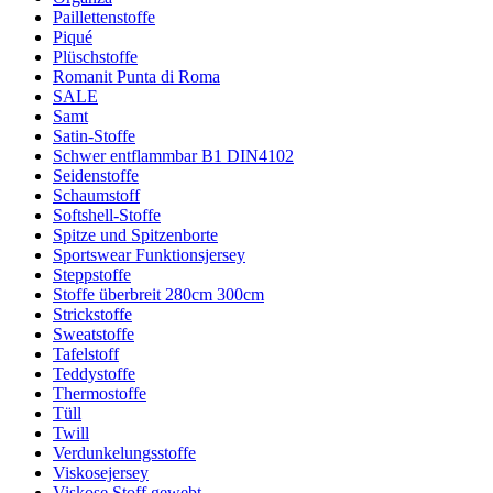
Paillettenstoffe
Piqué
Plüschstoffe
Romanit Punta di Roma
SALE
Samt
Satin-Stoffe
Schwer entflammbar B1 DIN4102
Seidenstoffe
Schaumstoff
Softshell-Stoffe
Spitze und Spitzenborte
Sportswear Funktionsjersey
Steppstoffe
Stoffe überbreit 280cm 300cm
Strickstoffe
Sweatstoffe
Tafelstoff
Teddystoffe
Thermostoffe
Tüll
Twill
Verdunkelungsstoffe
Viskosejersey
Viskose Stoff gewebt