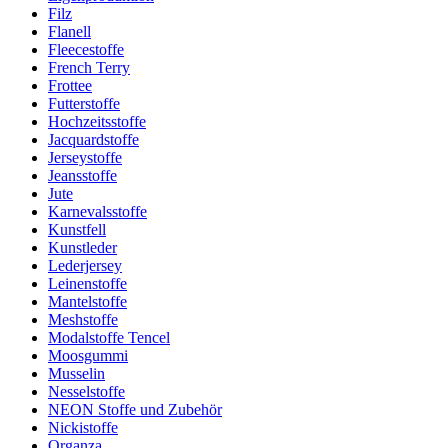
Filz
Flanell
Fleecestoffe
French Terry
Frottee
Futterstoffe
Hochzeitsstoffe
Jacquardstoffe
Jerseystoffe
Jeansstoffe
Jute
Karnevalsstoffe
Kunstfell
Kunstleder
Lederjersey
Leinenstoffe
Mantelstoffe
Meshstoffe
Modalstoffe Tencel
Moosgummi
Musselin
Nesselstoffe
NEON Stoffe und Zubehör
Nickistoffe
Organza