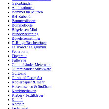
Galonbänder
Applikationen
Bommel für Mützen
BH-Zubehör
Baumwollborte
Bommelborte
Bügeleisen Mini
Bunderweiterung
Bügeleisenreiniger
D-Ringe Taschenringe
Falzband / Falzgummi
Federborte
Fingerhut
Füllwatte
Gummibänder Meterware
Gummibänder Stückware
Gurtband
Gurtband Fertig Set
Kopierpapier & mehr
Hosentaschen & Stoßband
Karabinerhaken
Kleber / Textilkleber
Knöpfe
Kordeln
Lederband