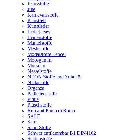
Jeansstoffe
Jute
Karnevalsstoffe
Kunstfell
Kunstleder
Lederjersey
Leinenstoffe
Mantelstoffe
Meshstoffe
Modalstoffe Tencel
Moosgummi
Musselin
Nesselstoffe
NEON Stoffe und Zubehör
Nickistoffe
Organza
Paillettenstoffe
Piqué
Plüschstoffe
Romanit Punta di Roma
SALE
Samt
Satin-Stoffe
Schwer entflammbar B1 DIN4102
Seidenstoffe