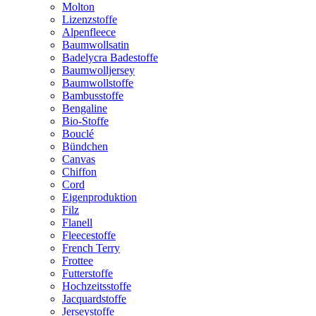
Molton
Lizenzstoffe
Alpenfleece
Baumwollsatin
Badelycra Badestoffe
Baumwolljersey
Baumwollstoffe
Bambusstoffe
Bengaline
Bio-Stoffe
Bouclé
Bündchen
Canvas
Chiffon
Cord
Eigenproduktion
Filz
Flanell
Fleecestoffe
French Terry
Frottee
Futterstoffe
Hochzeitsstoffe
Jacquardstoffe
Jerseystoffe