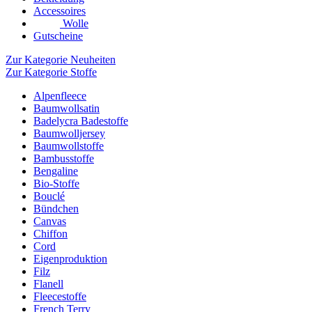
Accessoires
Wolle
Gutscheine
Zur Kategorie Neuheiten
Zur Kategorie Stoffe
Alpenfleece
Baumwollsatin
Badelycra Badestoffe
Baumwolljersey
Baumwollstoffe
Bambusstoffe
Bengaline
Bio-Stoffe
Bouclé
Bündchen
Canvas
Chiffon
Cord
Eigenproduktion
Filz
Flanell
Fleecestoffe
French Terry