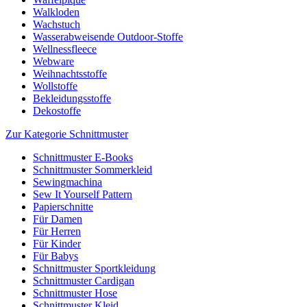
Walkloden
Wachstuch
Wasserabweisende Outdoor-Stoffe
Wellnessfleece
Webware
Weihnachtsstoffe
Wollstoffe
Bekleidungsstoffe
Dekostoffe
Zur Kategorie Schnittmuster
Schnittmuster E-Books
Schnittmuster Sommerkleid
Sewingmachina
Sew It Yourself Pattern
Papierschnitte
Für Damen
Für Herren
Für Kinder
Für Babys
Schnittmuster Sportkleidung
Schnittmuster Cardigan
Schnittmuster Hose
Schnittmuster Kleid