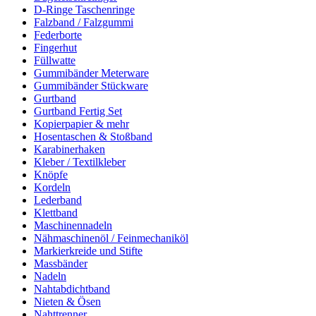
D-Ringe Taschenringe
Falzband / Falzgummi
Federborte
Fingerhut
Füllwatte
Gummibänder Meterware
Gummibänder Stückware
Gurtband
Gurtband Fertig Set
Kopierpapier & mehr
Hosentaschen & Stoßband
Karabinerhaken
Kleber / Textilkleber
Knöpfe
Kordeln
Lederband
Klettband
Maschinennadeln
Nähmaschinenöl / Feinmechaniköl
Markierkreide und Stifte
Massbänder
Nadeln
Nahtabdichtband
Nieten & Ösen
Nahttrenner