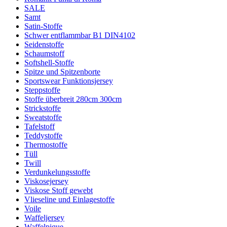
SALE
Samt
Satin-Stoffe
Schwer entflammbar B1 DIN4102
Seidenstoffe
Schaumstoff
Softshell-Stoffe
Spitze und Spitzenborte
Sportswear Funktionsjersey
Steppstoffe
Stoffe überbreit 280cm 300cm
Strickstoffe
Sweatstoffe
Tafelstoff
Teddystoffe
Thermostoffe
Tüll
Twill
Verdunkelungsstoffe
Viskosejersey
Viskose Stoff gewebt
Vlieseline und Einlagestoffe
Voile
Waffeljersey
Waffelpique