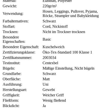
Material:
Elasthan, Polyester
Gewicht:
220gr/m²
Hosen, Leggings, Pullover, Pyjama,
Verwendung:
Röcke, Strampler und Babykleidung
Farbalternativen:
Schwarz
Stoffart:
Cord, Nickistoff
Trocknen:
Nicht im Trockner trocknen
Besondere
Basic
Eigenschaften:
Besondere Eigenschaft:
Kuschelweich
Zertifizierungsklasse:
Öko-Tex-Standard 100 Klasse 1
Zertifikatsnummer:
2003034
Testinstitut:
Centexbel
Bügeln:
Mäßige Einstellung, Nicht bügeln
Grundfarbe:
Schwarz
Oberfläche:
Matt
Ausführung:
Uni
Herstellungsart:
Gewebt
Griffigkeit:
Weicher Griff
Fließform:
Wenig fließend
Blickdicht:
Ja