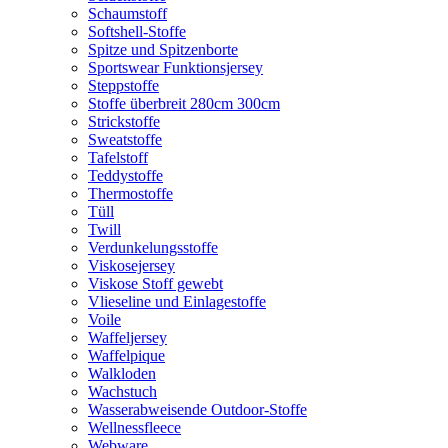
Schaumstoff
Softshell-Stoffe
Spitze und Spitzenborte
Sportswear Funktionsjersey
Steppstoffe
Stoffe überbreit 280cm 300cm
Strickstoffe
Sweatstoffe
Tafelstoff
Teddystoffe
Thermostoffe
Tüll
Twill
Verdunkelungsstoffe
Viskosejersey
Viskose Stoff gewebt
Vlieseline und Einlagestoffe
Voile
Waffeljersey
Waffelpique
Walkloden
Wachstuch
Wasserabweisende Outdoor-Stoffe
Wellnessfleece
Webware