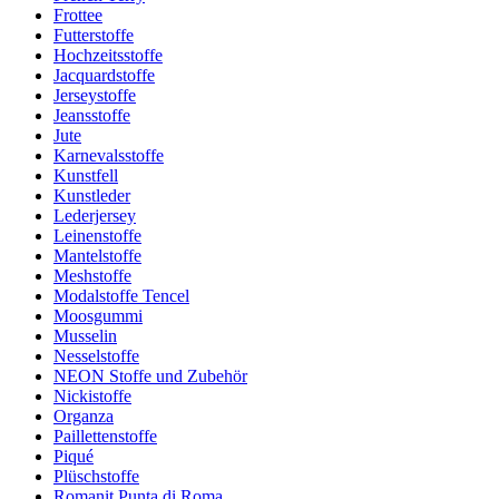
Frottee
Futterstoffe
Hochzeitsstoffe
Jacquardstoffe
Jerseystoffe
Jeansstoffe
Jute
Karnevalsstoffe
Kunstfell
Kunstleder
Lederjersey
Leinenstoffe
Mantelstoffe
Meshstoffe
Modalstoffe Tencel
Moosgummi
Musselin
Nesselstoffe
NEON Stoffe und Zubehör
Nickistoffe
Organza
Paillettenstoffe
Piqué
Plüschstoffe
Romanit Punta di Roma