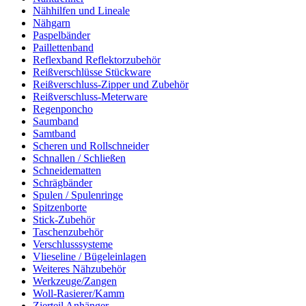
Nähhilfen und Lineale
Nähgarn
Paspelbänder
Paillettenband
Reflexband Reflektorzubehör
Reißverschlüsse Stückware
Reißverschluss-Zipper und Zubehör
Reißverschluss-Meterware
Regenponcho
Saumband
Samtband
Scheren und Rollschneider
Schnallen / Schließen
Schneidematten
Schrägbänder
Spulen / Spulenringe
Spitzenborte
Stick-Zubehör
Taschenzubehör
Verschlusssysteme
Vlieseline / Bügeleinlagen
Weiteres Nähzubehör
Werkzeuge/Zangen
Woll-Rasierer/Kamm
Zierteil Anhänger