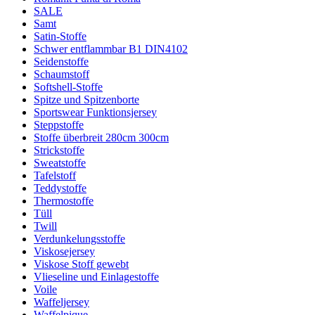
SALE
Samt
Satin-Stoffe
Schwer entflammbar B1 DIN4102
Seidenstoffe
Schaumstoff
Softshell-Stoffe
Spitze und Spitzenborte
Sportswear Funktionsjersey
Steppstoffe
Stoffe überbreit 280cm 300cm
Strickstoffe
Sweatstoffe
Tafelstoff
Teddystoffe
Thermostoffe
Tüll
Twill
Verdunkelungsstoffe
Viskosejersey
Viskose Stoff gewebt
Vlieseline und Einlagestoffe
Voile
Waffeljersey
Waffelpique