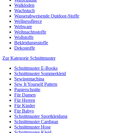
Walkloden
Wachstuch
Wasserabweisende Outdoor-Stoffe
Wellnessfleece
Webware
Weihnachtsstoffe
Wollstoffe
Bekleidungsstoffe
Dekostoffe
Zur Kategorie Schnittmuster
Schnittmuster E-Books
Schnittmuster Sommerkleid
Sewingmachina
Sew It Yourself Pattern
Papierschnitte
Für Damen
Für Herren
Für Kinder
Für Babys
Schnittmuster Sportkleidung
Schnittmuster Cardigan
Schnittmuster Hose
Schnittmuster Kleid