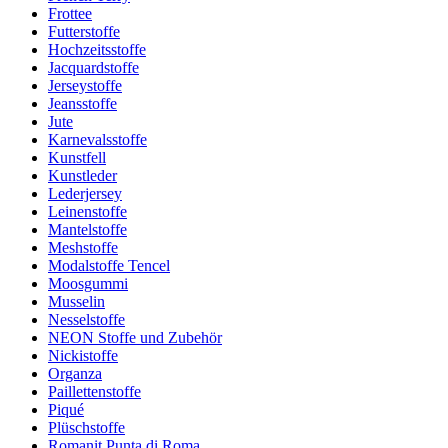
Frottee
Futterstoffe
Hochzeitsstoffe
Jacquardstoffe
Jerseystoffe
Jeansstoffe
Jute
Karnevalsstoffe
Kunstfell
Kunstleder
Lederjersey
Leinenstoffe
Mantelstoffe
Meshstoffe
Modalstoffe Tencel
Moosgummi
Musselin
Nesselstoffe
NEON Stoffe und Zubehör
Nickistoffe
Organza
Paillettenstoffe
Piqué
Plüschstoffe
Romanit Punta di Roma