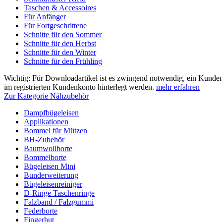
Taschen & Accessoires
Für Anfänger
Für Fortgeschrittene
Schnitte für den Sommer
Schnitte für den Herbst
Schnitte für den Winter
Schnitte für den Frühling
Wichtig: Für Downloadartikel ist es zwingend notwendig, ein Kunden
im registrierten Kundenkonto hinterlegt werden.
mehr erfahren
Zur Kategorie Nähzubehör
Dampfbügeleisen
Applikationen
Bommel für Mützen
BH-Zubehör
Baumwollborte
Bommelborte
Bügeleisen Mini
Bunderweiterung
Bügeleisenreiniger
D-Ringe Taschenringe
Falzband / Falzgummi
Federborte
Fingerhut