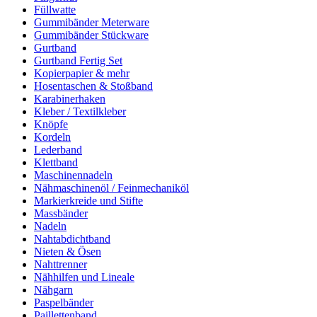
Füllwatte
Gummibänder Meterware
Gummibänder Stückware
Gurtband
Gurtband Fertig Set
Kopierpapier & mehr
Hosentaschen & Stoßband
Karabinerhaken
Kleber / Textilkleber
Knöpfe
Kordeln
Lederband
Klettband
Maschinennadeln
Nähmaschinenöl / Feinmechaniköl
Markierkreide und Stifte
Massbänder
Nadeln
Nahtabdichtband
Nieten & Ösen
Nahttrenner
Nähhilfen und Lineale
Nähgarn
Paspelbänder
Paillettenband