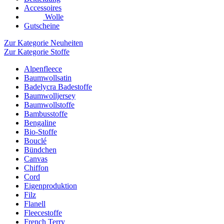
Accessoires
Wolle
Gutscheine
Zur Kategorie Neuheiten
Zur Kategorie Stoffe
Alpenfleece
Baumwollsatin
Badelycra Badestoffe
Baumwolljersey
Baumwollstoffe
Bambusstoffe
Bengaline
Bio-Stoffe
Bouclé
Bündchen
Canvas
Chiffon
Cord
Eigenproduktion
Filz
Flanell
Fleecestoffe
French Terry