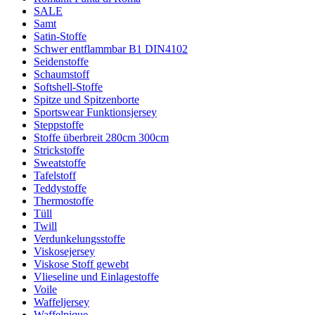
SALE
Samt
Satin-Stoffe
Schwer entflammbar B1 DIN4102
Seidenstoffe
Schaumstoff
Softshell-Stoffe
Spitze und Spitzenborte
Sportswear Funktionsjersey
Steppstoffe
Stoffe überbreit 280cm 300cm
Strickstoffe
Sweatstoffe
Tafelstoff
Teddystoffe
Thermostoffe
Tüll
Twill
Verdunkelungsstoffe
Viskosejersey
Viskose Stoff gewebt
Vlieseline und Einlagestoffe
Voile
Waffeljersey
Waffelpique