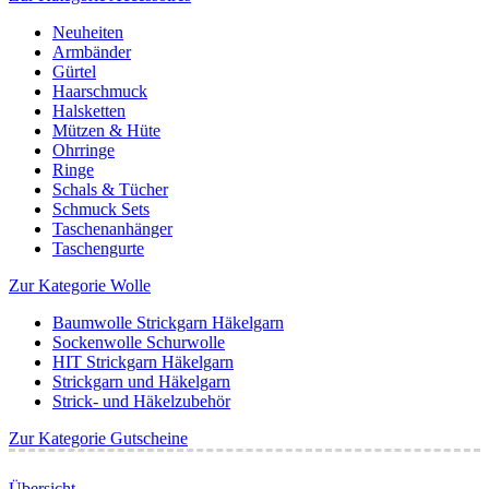
Neuheiten
Armbänder
Gürtel
Haarschmuck
Halsketten
Mützen & Hüte
Ohrringe
Ringe
Schals & Tücher
Schmuck Sets
Taschenanhänger
Taschengurte
Zur Kategorie Wolle
Baumwolle Strickgarn Häkelgarn
Sockenwolle Schurwolle
HIT Strickgarn Häkelgarn
Strickgarn und Häkelgarn
Strick- und Häkelzubehör
Zur Kategorie Gutscheine
Übersicht