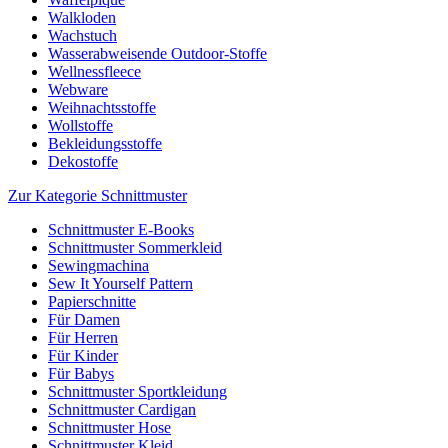
Walkloden
Wachstuch
Wasserabweisende Outdoor-Stoffe
Wellnessfleece
Webware
Weihnachtsstoffe
Wollstoffe
Bekleidungsstoffe
Dekostoffe
Zur Kategorie Schnittmuster
Schnittmuster E-Books
Schnittmuster Sommerkleid
Sewingmachina
Sew It Yourself Pattern
Papierschnitte
Für Damen
Für Herren
Für Kinder
Für Babys
Schnittmuster Sportkleidung
Schnittmuster Cardigan
Schnittmuster Hose
Schnittmuster Kleid