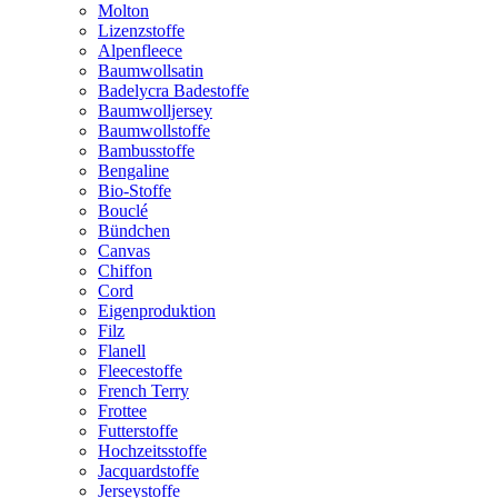
Molton
Lizenzstoffe
Alpenfleece
Baumwollsatin
Badelycra Badestoffe
Baumwolljersey
Baumwollstoffe
Bambusstoffe
Bengaline
Bio-Stoffe
Bouclé
Bündchen
Canvas
Chiffon
Cord
Eigenproduktion
Filz
Flanell
Fleecestoffe
French Terry
Frottee
Futterstoffe
Hochzeitsstoffe
Jacquardstoffe
Jerseystoffe