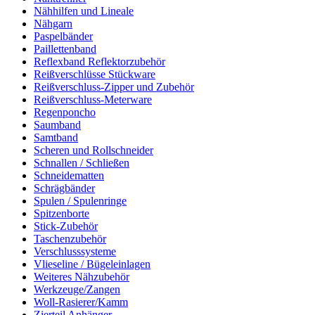
Nähhilfen und Lineale
Nähgarn
Paspelbänder
Paillettenband
Reflexband Reflektorzubehör
Reißverschlüsse Stückware
Reißverschluss-Zipper und Zubehör
Reißverschluss-Meterware
Regenponcho
Saumband
Samtband
Scheren und Rollschneider
Schnallen / Schließen
Schneidematten
Schrägbänder
Spulen / Spulenringe
Spitzenborte
Stick-Zubehör
Taschenzubehör
Verschlusssysteme
Vlieseline / Bügeleinlagen
Weiteres Nähzubehör
Werkzeuge/Zangen
Woll-Rasierer/Kamm
Zierteil Anhänger