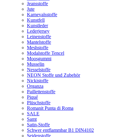
Jeansstoffe
Jute
Karnevalsstoffe
Kunstfell
Kunstleder
Lederjersey
Leinenstoffe
Mantelstoffe
Meshstoffe
Modalstoffe Tencel
Moosgummi
Musselin
Nesselstoffe
NEON Stoffe und Zubehör
Nickistoffe
Organza
Paillettenstoffe
Piqué
Plüschstoffe
Romanit Punta di Roma
SALE
Samt
Satin-Stoffe
Schwer entflammbar B1 DIN4102
Seidenstoffe