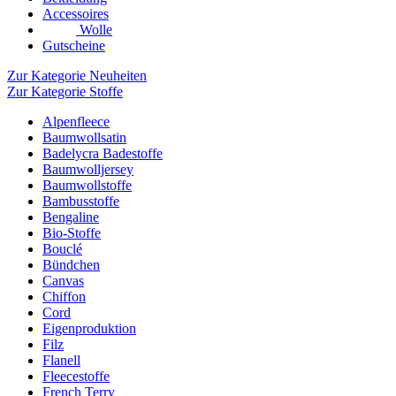
Accessoires
Wolle
Gutscheine
Zur Kategorie Neuheiten
Zur Kategorie Stoffe
Alpenfleece
Baumwollsatin
Badelycra Badestoffe
Baumwolljersey
Baumwollstoffe
Bambusstoffe
Bengaline
Bio-Stoffe
Bouclé
Bündchen
Canvas
Chiffon
Cord
Eigenproduktion
Filz
Flanell
Fleecestoffe
French Terry