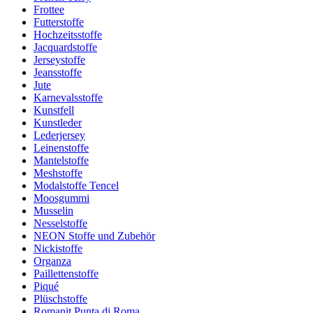
Frottee
Futterstoffe
Hochzeitsstoffe
Jacquardstoffe
Jerseystoffe
Jeansstoffe
Jute
Karnevalsstoffe
Kunstfell
Kunstleder
Lederjersey
Leinenstoffe
Mantelstoffe
Meshstoffe
Modalstoffe Tencel
Moosgummi
Musselin
Nesselstoffe
NEON Stoffe und Zubehör
Nickistoffe
Organza
Paillettenstoffe
Piqué
Plüschstoffe
Romanit Punta di Roma