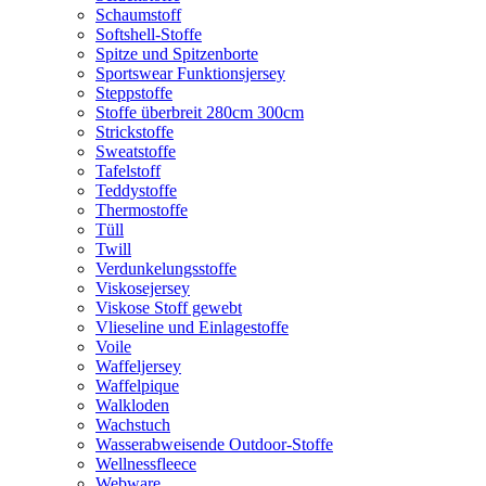
Schaumstoff
Softshell-Stoffe
Spitze und Spitzenborte
Sportswear Funktionsjersey
Steppstoffe
Stoffe überbreit 280cm 300cm
Strickstoffe
Sweatstoffe
Tafelstoff
Teddystoffe
Thermostoffe
Tüll
Twill
Verdunkelungsstoffe
Viskosejersey
Viskose Stoff gewebt
Vlieseline und Einlagestoffe
Voile
Waffeljersey
Waffelpique
Walkloden
Wachstuch
Wasserabweisende Outdoor-Stoffe
Wellnessfleece
Webware