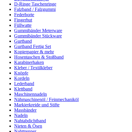
D-Ringe Taschenringe
Falzband / Falzgummi
Federborte
Fingerhut
Füllwatte
Gummibänder Meterware
Gummibänder Stückware
Gurtband
Gurtband Fertig Set
Kopierpapier & mehr
Hosentaschen & Stoßband
Karabinerhaken
Kleber / Textilkleber
Knöpfe
Kordeln
Lederband
Klettband
Maschinennadeln
Nähmaschinenöl / Feinmechaniköl
Markierkreide und Stifte
Massbänder
Nadeln
Nahtabdichtband
Nieten & Ösen
Nahttrenner