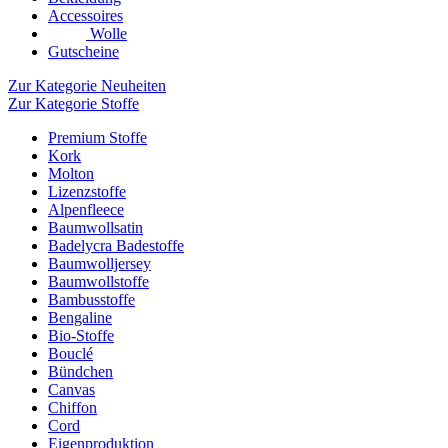
Accessoires
Wolle
Gutscheine
Zur Kategorie Neuheiten
Zur Kategorie Stoffe
Premium Stoffe
Kork
Molton
Lizenzstoffe
Alpenfleece
Baumwollsatin
Badelycra Badestoffe
Baumwolljersey
Baumwollstoffe
Bambusstoffe
Bengaline
Bio-Stoffe
Bouclé
Bündchen
Canvas
Chiffon
Cord
Eigenproduktion