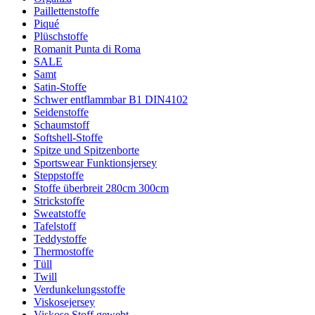
Paillettenstoffe
Piqué
Plüschstoffe
Romanit Punta di Roma
SALE
Samt
Satin-Stoffe
Schwer entflammbar B1 DIN4102
Seidenstoffe
Schaumstoff
Softshell-Stoffe
Spitze und Spitzenborte
Sportswear Funktionsjersey
Steppstoffe
Stoffe überbreit 280cm 300cm
Strickstoffe
Sweatstoffe
Tafelstoff
Teddystoffe
Thermostoffe
Tüll
Twill
Verdunkelungsstoffe
Viskosejersey
Viskose Stoff gewebt