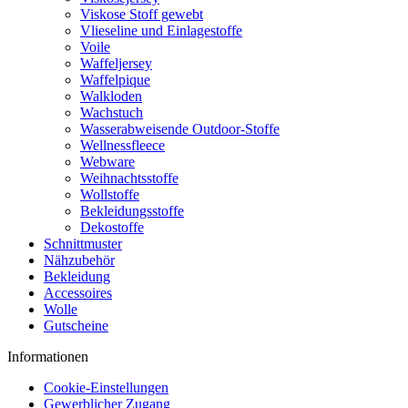
Viskose Stoff gewebt
Vlieseline und Einlagestoffe
Voile
Waffeljersey
Waffelpique
Walkloden
Wachstuch
Wasserabweisende Outdoor-Stoffe
Wellnessfleece
Webware
Weihnachtsstoffe
Wollstoffe
Bekleidungsstoffe
Dekostoffe
Schnittmuster
Nähzubehör
Bekleidung
Accessoires
Wolle
Gutscheine
Informationen
Cookie-Einstellungen
Gewerblicher Zugang