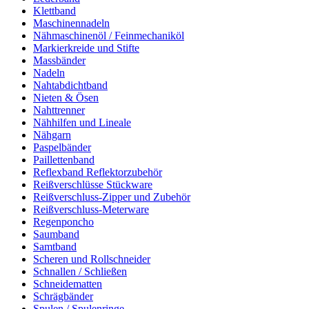
Klettband
Maschinennadeln
Nähmaschinenöl / Feinmechaniköl
Markierkreide und Stifte
Massbänder
Nadeln
Nahtabdichtband
Nieten & Ösen
Nahttrenner
Nähhilfen und Lineale
Nähgarn
Paspelbänder
Paillettenband
Reflexband Reflektorzubehör
Reißverschlüsse Stückware
Reißverschluss-Zipper und Zubehör
Reißverschluss-Meterware
Regenponcho
Saumband
Samtband
Scheren und Rollschneider
Schnallen / Schließen
Schneidematten
Schrägbänder
Spulen / Spulenringe