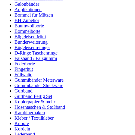
Galonbänder
Applikationen
Bommel für Mützen
BH-Zubehör
Baumwollborte
Bommelborte
Bügeleisen Mini
Bunderweiterung
Bügeleisenreiniger
D-Ringe Taschenringe
Falzband / Falzgummi
Federborte
Fingerhut
Füllwatte
Gummibänder Meterware
Gummibänder Stückware
Gurtband
Gurtband Fertig Set
Kopierpapier & mehr
Hosentaschen & Stoßband
Karabinerhaken
Kleber / Textilkleber
Knöpfe
Kordeln
Lederband