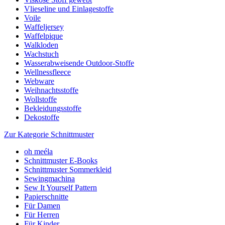
Vlieseline und Einlagestoffe
Voile
Waffeljersey
Waffelpique
Walkloden
Wachstuch
Wasserabweisende Outdoor-Stoffe
Wellnessfleece
Webware
Weihnachtsstoffe
Wollstoffe
Bekleidungsstoffe
Dekostoffe
Zur Kategorie Schnittmuster
oh meéla
Schnittmuster E-Books
Schnittmuster Sommerkleid
Sewingmachina
Sew It Yourself Pattern
Papierschnitte
Für Damen
Für Herren
Für Kinder