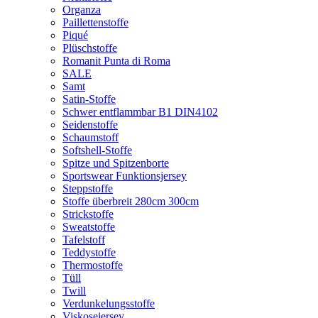
Organza
Paillettenstoffe
Piqué
Plüschstoffe
Romanit Punta di Roma
SALE
Samt
Satin-Stoffe
Schwer entflammbar B1 DIN4102
Seidenstoffe
Schaumstoff
Softshell-Stoffe
Spitze und Spitzenborte
Sportswear Funktionsjersey
Steppstoffe
Stoffe überbreit 280cm 300cm
Strickstoffe
Sweatstoffe
Tafelstoff
Teddystoffe
Thermostoffe
Tüll
Twill
Verdunkelungsstoffe
Viskosejersey