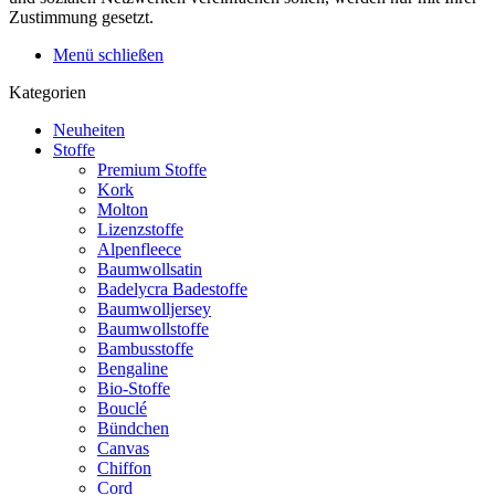
Zustimmung gesetzt.
Menü schließen
Kategorien
Neuheiten
Stoffe
Premium Stoffe
Kork
Molton
Lizenzstoffe
Alpenfleece
Baumwollsatin
Badelycra Badestoffe
Baumwolljersey
Baumwollstoffe
Bambusstoffe
Bengaline
Bio-Stoffe
Bouclé
Bündchen
Canvas
Chiffon
Cord