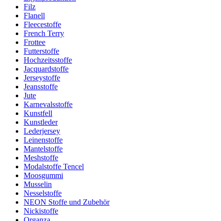
Filz
Flanell
Fleecestoffe
French Terry
Frottee
Futterstoffe
Hochzeitsstoffe
Jacquardstoffe
Jerseystoffe
Jeansstoffe
Jute
Karnevalsstoffe
Kunstfell
Kunstleder
Lederjersey
Leinenstoffe
Mantelstoffe
Meshstoffe
Modalstoffe Tencel
Moosgummi
Musselin
Nesselstoffe
NEON Stoffe und Zubehör
Nickistoffe
Organza