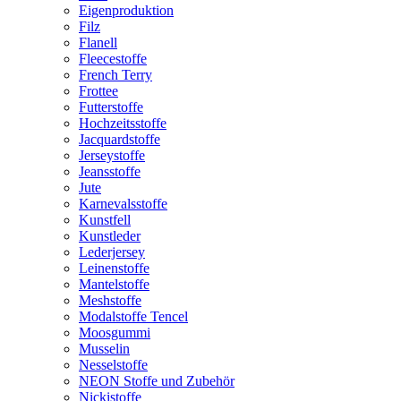
Eigenproduktion
Filz
Flanell
Fleecestoffe
French Terry
Frottee
Futterstoffe
Hochzeitsstoffe
Jacquardstoffe
Jerseystoffe
Jeansstoffe
Jute
Karnevalsstoffe
Kunstfell
Kunstleder
Lederjersey
Leinenstoffe
Mantelstoffe
Meshstoffe
Modalstoffe Tencel
Moosgummi
Musselin
Nesselstoffe
NEON Stoffe und Zubehör
Nickistoffe