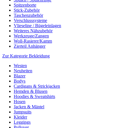
Spitzenborte
Stick-Zubehör
Taschenzubehör
Verschlusssysteme
Vlieseline / Bügeleinlagen
Weiteres Nähzubehör
Werkzeuge/Zangen
Woll-Rasierer/Kamm
Zierteil Anhänger
Zur Kategorie Bekleidung
Westen
Neuheiten
Blazer
Bodys
Cardigans & Strickjacken
Hemden & Blusen
Hoodies & Sweatshirts
Hosen
Jacken & Mäntel
Jumpsuits
Kleider
Leggings
Pullover