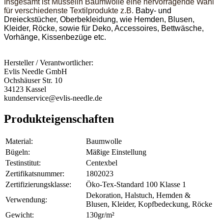
Insgesamt ist Musselin Baumwolle eine hervorragende Wahl
für verschiedenste Textilprodukte z.B.
Baby- und
Dreieckstücher, Oberbekleidung, wie Hemden, Blusen,
Kleider, Röcke, sowie für Deko, Accessoires, Bettwäsche,
Vorhänge, Kissenbezüge etc.
Hersteller / Verantwortlicher:
Evlis Needle GmbH
Ochshäuser Str. 10
34123 Kassel
kundenservice@evlis-needle.de
Produkteigenschaften
Material:
Baumwolle
Bügeln:
Mäßige Einstellung
Testinstitut:
Centexbel
Zertifikatsnummer:
1802023
Zertifizierungsklasse:
Öko-Tex-Standard 100 Klasse 1
Dekoration, Halstuch, Hemden &
Verwendung:
Blusen, Kleider, Kopfbedeckung, Röcke
Gewicht:
130gr/m²