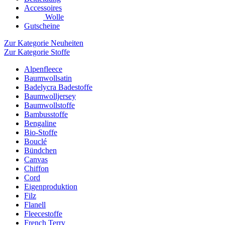
Accessoires
Wolle
Gutscheine
Zur Kategorie Neuheiten
Zur Kategorie Stoffe
Alpenfleece
Baumwollsatin
Badelycra Badestoffe
Baumwolljersey
Baumwollstoffe
Bambusstoffe
Bengaline
Bio-Stoffe
Bouclé
Bündchen
Canvas
Chiffon
Cord
Eigenproduktion
Filz
Flanell
Fleecestoffe
French Terry