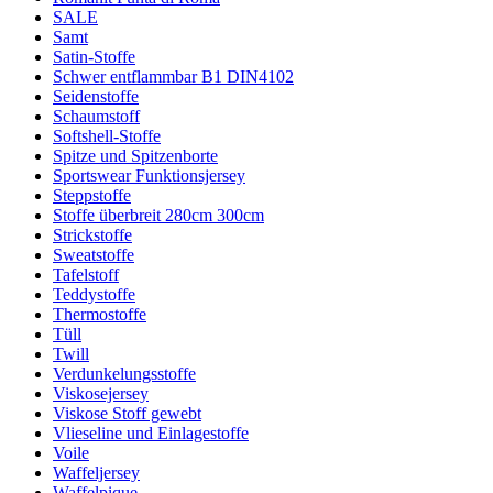
SALE
Samt
Satin-Stoffe
Schwer entflammbar B1 DIN4102
Seidenstoffe
Schaumstoff
Softshell-Stoffe
Spitze und Spitzenborte
Sportswear Funktionsjersey
Steppstoffe
Stoffe überbreit 280cm 300cm
Strickstoffe
Sweatstoffe
Tafelstoff
Teddystoffe
Thermostoffe
Tüll
Twill
Verdunkelungsstoffe
Viskosejersey
Viskose Stoff gewebt
Vlieseline und Einlagestoffe
Voile
Waffeljersey
Waffelpique