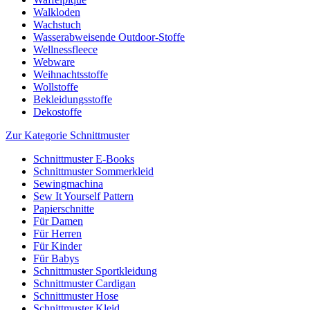
Walkloden
Wachstuch
Wasserabweisende Outdoor-Stoffe
Wellnessfleece
Webware
Weihnachtsstoffe
Wollstoffe
Bekleidungsstoffe
Dekostoffe
Zur Kategorie Schnittmuster
Schnittmuster E-Books
Schnittmuster Sommerkleid
Sewingmachina
Sew It Yourself Pattern
Papierschnitte
Für Damen
Für Herren
Für Kinder
Für Babys
Schnittmuster Sportkleidung
Schnittmuster Cardigan
Schnittmuster Hose
Schnittmuster Kleid