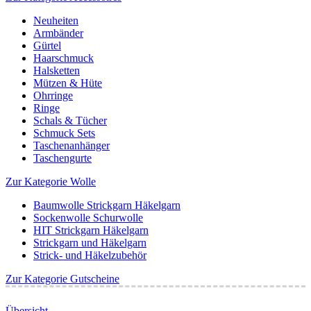
Neuheiten
Armbänder
Gürtel
Haarschmuck
Halsketten
Mützen & Hüte
Ohrringe
Ringe
Schals & Tücher
Schmuck Sets
Taschenanhänger
Taschengurte
Zur Kategorie Wolle
Baumwolle Strickgarn Häkelgarn
Sockenwolle Schurwolle
HIT Strickgarn Häkelgarn
Strickgarn und Häkelgarn
Strick- und Häkelzubehör
Zur Kategorie Gutscheine
Übersicht