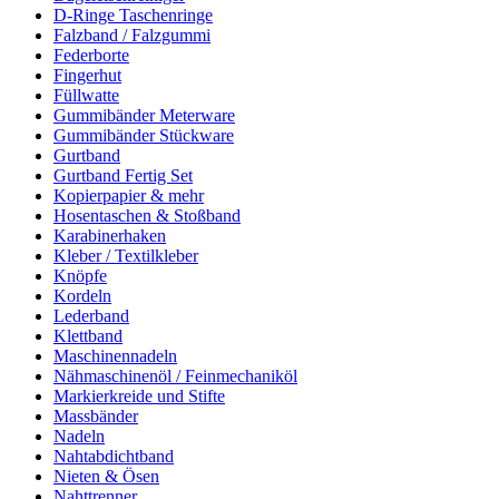
D-Ringe Taschenringe
Falzband / Falzgummi
Federborte
Fingerhut
Füllwatte
Gummibänder Meterware
Gummibänder Stückware
Gurtband
Gurtband Fertig Set
Kopierpapier & mehr
Hosentaschen & Stoßband
Karabinerhaken
Kleber / Textilkleber
Knöpfe
Kordeln
Lederband
Klettband
Maschinennadeln
Nähmaschinenöl / Feinmechaniköl
Markierkreide und Stifte
Massbänder
Nadeln
Nahtabdichtband
Nieten & Ösen
Nahttrenner