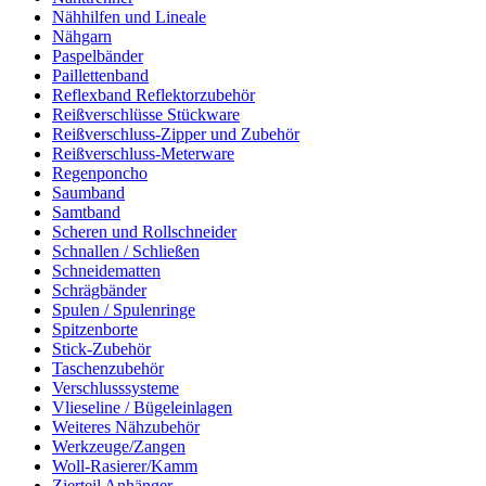
Nähhilfen und Lineale
Nähgarn
Paspelbänder
Paillettenband
Reflexband Reflektorzubehör
Reißverschlüsse Stückware
Reißverschluss-Zipper und Zubehör
Reißverschluss-Meterware
Regenponcho
Saumband
Samtband
Scheren und Rollschneider
Schnallen / Schließen
Schneidematten
Schrägbänder
Spulen / Spulenringe
Spitzenborte
Stick-Zubehör
Taschenzubehör
Verschlusssysteme
Vlieseline / Bügeleinlagen
Weiteres Nähzubehör
Werkzeuge/Zangen
Woll-Rasierer/Kamm
Zierteil Anhänger