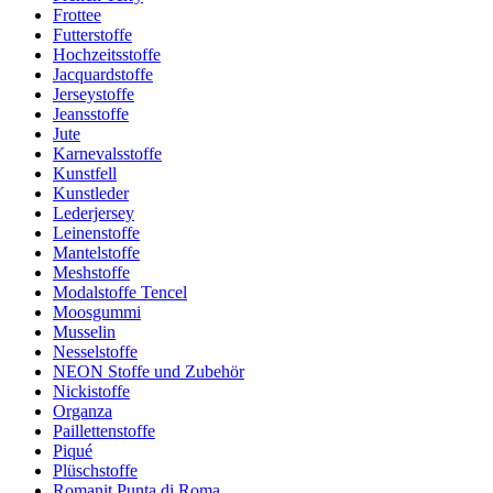
Frottee
Futterstoffe
Hochzeitsstoffe
Jacquardstoffe
Jerseystoffe
Jeansstoffe
Jute
Karnevalsstoffe
Kunstfell
Kunstleder
Lederjersey
Leinenstoffe
Mantelstoffe
Meshstoffe
Modalstoffe Tencel
Moosgummi
Musselin
Nesselstoffe
NEON Stoffe und Zubehör
Nickistoffe
Organza
Paillettenstoffe
Piqué
Plüschstoffe
Romanit Punta di Roma