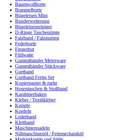
Baumwollborte
Bommelborte
Bügeleisen Mini
Bunderweiterung
Bügeleisenreiniger
D-Ringe Taschenringe
Falzband / Falzgummi
Federborte
Fingerhut
Füllwatte
Gummibänder Meterware
Gummibänder Stückware
Gurtband
Gurtband Fertig Set
Kopierpapier & mehr
Hosentaschen & Stoßband
Karabinerhaken
Kleber / Textilkleber
Knöpfe
Kordeln
Lederband
Klettband
Maschinennadeln
Nähmaschinenöl / Feinmechaniköl
Markierkreide und Stifte