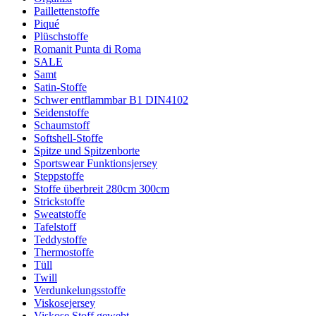
Paillettenstoffe
Piqué
Plüschstoffe
Romanit Punta di Roma
SALE
Samt
Satin-Stoffe
Schwer entflammbar B1 DIN4102
Seidenstoffe
Schaumstoff
Softshell-Stoffe
Spitze und Spitzenborte
Sportswear Funktionsjersey
Steppstoffe
Stoffe überbreit 280cm 300cm
Strickstoffe
Sweatstoffe
Tafelstoff
Teddystoffe
Thermostoffe
Tüll
Twill
Verdunkelungsstoffe
Viskosejersey
Viskose Stoff gewebt