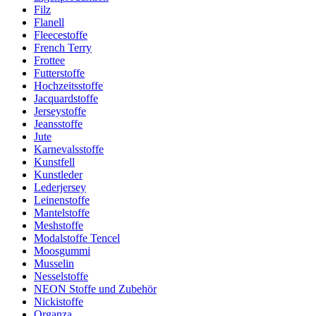
Filz
Flanell
Fleecestoffe
French Terry
Frottee
Futterstoffe
Hochzeitsstoffe
Jacquardstoffe
Jerseystoffe
Jeansstoffe
Jute
Karnevalsstoffe
Kunstfell
Kunstleder
Lederjersey
Leinenstoffe
Mantelstoffe
Meshstoffe
Modalstoffe Tencel
Moosgummi
Musselin
Nesselstoffe
NEON Stoffe und Zubehör
Nickistoffe
Organza