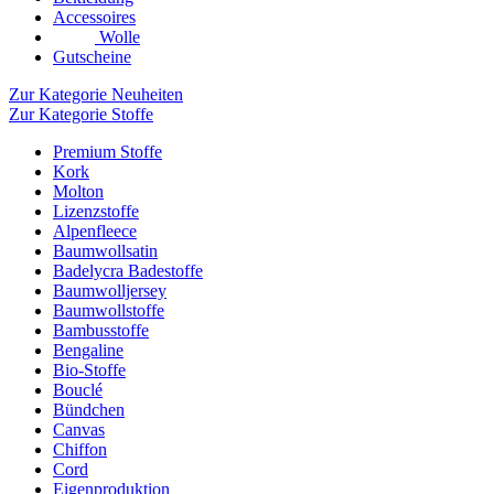
Accessoires
Wolle
Gutscheine
Zur Kategorie Neuheiten
Zur Kategorie Stoffe
Premium Stoffe
Kork
Molton
Lizenzstoffe
Alpenfleece
Baumwollsatin
Badelycra Badestoffe
Baumwolljersey
Baumwollstoffe
Bambusstoffe
Bengaline
Bio-Stoffe
Bouclé
Bündchen
Canvas
Chiffon
Cord
Eigenproduktion