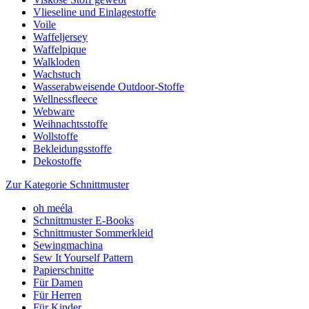
Vlieseline und Einlagestoffe
Voile
Waffeljersey
Waffelpique
Walkloden
Wachstuch
Wasserabweisende Outdoor-Stoffe
Wellnessfleece
Webware
Weihnachtsstoffe
Wollstoffe
Bekleidungsstoffe
Dekostoffe
Zur Kategorie Schnittmuster
oh meéla
Schnittmuster E-Books
Schnittmuster Sommerkleid
Sewingmachina
Sew It Yourself Pattern
Papierschnitte
Für Damen
Für Herren
Für Kinder