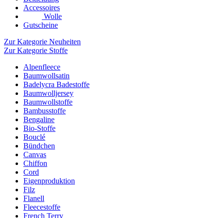
Accessoires
Wolle
Gutscheine
Zur Kategorie Neuheiten
Zur Kategorie Stoffe
Alpenfleece
Baumwollsatin
Badelycra Badestoffe
Baumwolljersey
Baumwollstoffe
Bambusstoffe
Bengaline
Bio-Stoffe
Bouclé
Bündchen
Canvas
Chiffon
Cord
Eigenproduktion
Filz
Flanell
Fleecestoffe
French Terry