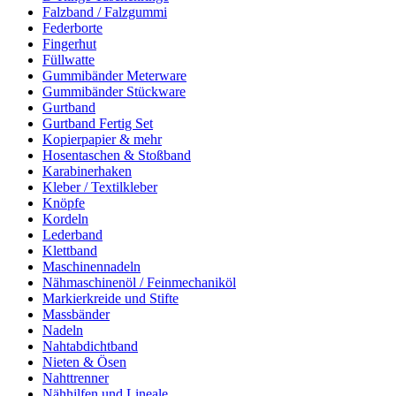
Falzband / Falzgummi
Federborte
Fingerhut
Füllwatte
Gummibänder Meterware
Gummibänder Stückware
Gurtband
Gurtband Fertig Set
Kopierpapier & mehr
Hosentaschen & Stoßband
Karabinerhaken
Kleber / Textilkleber
Knöpfe
Kordeln
Lederband
Klettband
Maschinennadeln
Nähmaschinenöl / Feinmechaniköl
Markierkreide und Stifte
Massbänder
Nadeln
Nahtabdichtband
Nieten & Ösen
Nahttrenner
Nähhilfen und Lineale