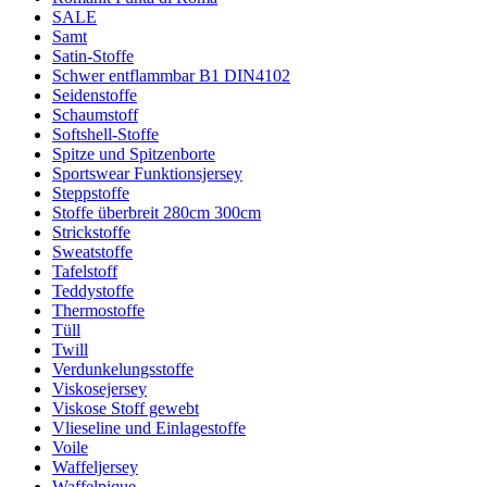
SALE
Samt
Satin-Stoffe
Schwer entflammbar B1 DIN4102
Seidenstoffe
Schaumstoff
Softshell-Stoffe
Spitze und Spitzenborte
Sportswear Funktionsjersey
Steppstoffe
Stoffe überbreit 280cm 300cm
Strickstoffe
Sweatstoffe
Tafelstoff
Teddystoffe
Thermostoffe
Tüll
Twill
Verdunkelungsstoffe
Viskosejersey
Viskose Stoff gewebt
Vlieseline und Einlagestoffe
Voile
Waffeljersey
Waffelpique