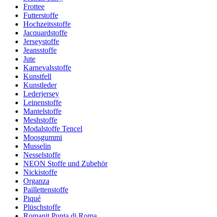
Frottee
Futterstoffe
Hochzeitsstoffe
Jacquardstoffe
Jerseystoffe
Jeansstoffe
Jute
Karnevalsstoffe
Kunstfell
Kunstleder
Lederjersey
Leinenstoffe
Mantelstoffe
Meshstoffe
Modalstoffe Tencel
Moosgummi
Musselin
Nesselstoffe
NEON Stoffe und Zubehör
Nickistoffe
Organza
Paillettenstoffe
Piqué
Plüschstoffe
Romanit Punta di Roma