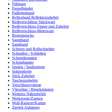
Nähgarn
Paspelbänder
Paillettenband
Reflexband Reflektorzubehör
Reißverschlüsse Stückware
Reißverschluss-Zipper und Zubehör
Reißverschluss-Meterware
Regenponcho
Saumband
Samtband
Scheren und Rollschneider
Schnallen / Schließen
Schneidematten
Schrägbänder
Spulen / Spulenringe
Spitzenborte
Stick-Zubehör
Taschenzubehör
Verschlusssysteme
Vlieseline / Bügeleinlagen
Weiteres Nähzubehör
Werkzeuge/Zangen
Woll-Rasierer/Kamm
Zierteil Anhänger