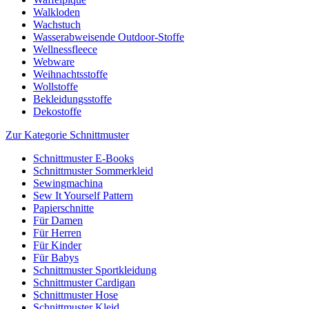
Walkloden
Wachstuch
Wasserabweisende Outdoor-Stoffe
Wellnessfleece
Webware
Weihnachtsstoffe
Wollstoffe
Bekleidungsstoffe
Dekostoffe
Zur Kategorie Schnittmuster
Schnittmuster E-Books
Schnittmuster Sommerkleid
Sewingmachina
Sew It Yourself Pattern
Papierschnitte
Für Damen
Für Herren
Für Kinder
Für Babys
Schnittmuster Sportkleidung
Schnittmuster Cardigan
Schnittmuster Hose
Schnittmuster Kleid