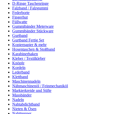
D-Ringe Taschenringe
Falzband / Falzgummi
Federborte
Fingerhut
Füllwatte
Gummibänder Meterware
Gummibänder Stückware
Gurtband
Gurtband Fertig Set
Kopierpapier & mehr
Hosentaschen & Stoßband
Karabinerhaken
Kleber / Textilkleber
Knöpfe
Kordeln
Lederband
Klettband
Maschinennadeln
Nähmaschinenöl / Feinmechaniköl
Markierkreide und Stifte
Massbänder
Nadeln
Nahtabdichtband
Nieten & Ösen
Nahttrenner