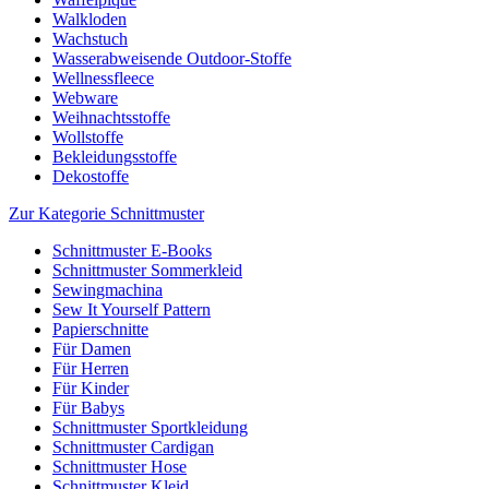
Walkloden
Wachstuch
Wasserabweisende Outdoor-Stoffe
Wellnessfleece
Webware
Weihnachtsstoffe
Wollstoffe
Bekleidungsstoffe
Dekostoffe
Zur Kategorie Schnittmuster
Schnittmuster E-Books
Schnittmuster Sommerkleid
Sewingmachina
Sew It Yourself Pattern
Papierschnitte
Für Damen
Für Herren
Für Kinder
Für Babys
Schnittmuster Sportkleidung
Schnittmuster Cardigan
Schnittmuster Hose
Schnittmuster Kleid