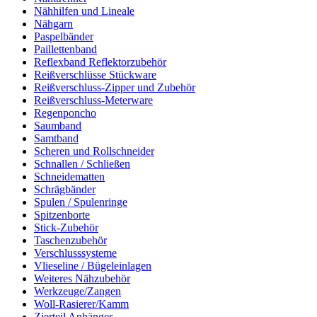
Nähhilfen und Lineale
Nähgarn
Paspelbänder
Paillettenband
Reflexband Reflektorzubehör
Reißverschlüsse Stückware
Reißverschluss-Zipper und Zubehör
Reißverschluss-Meterware
Regenponcho
Saumband
Samtband
Scheren und Rollschneider
Schnallen / Schließen
Schneidematten
Schrägbänder
Spulen / Spulenringe
Spitzenborte
Stick-Zubehör
Taschenzubehör
Verschlusssysteme
Vlieseline / Bügeleinlagen
Weiteres Nähzubehör
Werkzeuge/Zangen
Woll-Rasierer/Kamm
Zierteil Anhänger