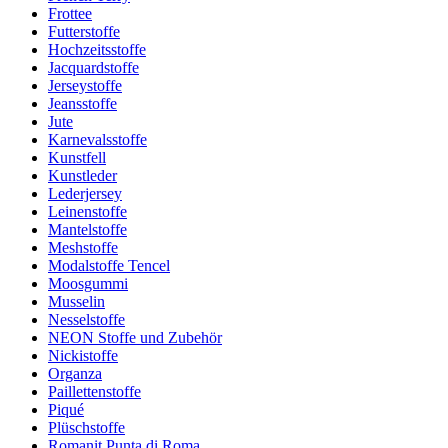
Frottee
Futterstoffe
Hochzeitsstoffe
Jacquardstoffe
Jerseystoffe
Jeansstoffe
Jute
Karnevalsstoffe
Kunstfell
Kunstleder
Lederjersey
Leinenstoffe
Mantelstoffe
Meshstoffe
Modalstoffe Tencel
Moosgummi
Musselin
Nesselstoffe
NEON Stoffe und Zubehör
Nickistoffe
Organza
Paillettenstoffe
Piqué
Plüschstoffe
Romanit Punta di Roma