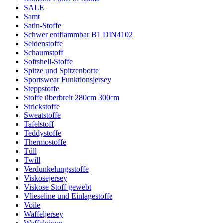
SALE
Samt
Satin-Stoffe
Schwer entflammbar B1 DIN4102
Seidenstoffe
Schaumstoff
Softshell-Stoffe
Spitze und Spitzenborte
Sportswear Funktionsjersey
Steppstoffe
Stoffe überbreit 280cm 300cm
Strickstoffe
Sweatstoffe
Tafelstoff
Teddystoffe
Thermostoffe
Tüll
Twill
Verdunkelungsstoffe
Viskosejersey
Viskose Stoff gewebt
Vlieseline und Einlagestoffe
Voile
Waffeljersey
Waffelpique