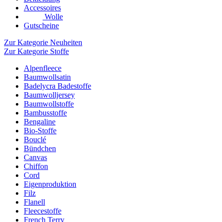
Accessoires
Wolle
Gutscheine
Zur Kategorie Neuheiten
Zur Kategorie Stoffe
Alpenfleece
Baumwollsatin
Badelycra Badestoffe
Baumwolljersey
Baumwollstoffe
Bambusstoffe
Bengaline
Bio-Stoffe
Bouclé
Bündchen
Canvas
Chiffon
Cord
Eigenproduktion
Filz
Flanell
Fleecestoffe
French Terry