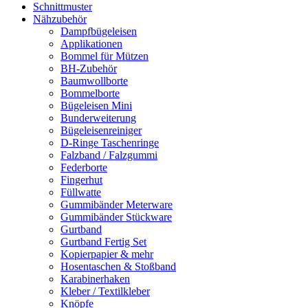
Schnittmuster
Nähzubehör
Dampfbügeleisen
Applikationen
Bommel für Mützen
BH-Zubehör
Baumwollborte
Bommelborte
Bügeleisen Mini
Bunderweiterung
Bügeleisenreiniger
D-Ringe Taschenringe
Falzband / Falzgummi
Federborte
Fingerhut
Füllwatte
Gummibänder Meterware
Gummibänder Stückware
Gurtband
Gurtband Fertig Set
Kopierpapier & mehr
Hosentaschen & Stoßband
Karabinerhaken
Kleber / Textilkleber
Knöpfe