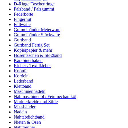
D-Ringe Taschenringe
Falzband / Falzgummi
Federborte
Fingerhut
Füllwatte
Gummibänder Meterware
Gummibänder Stückware
Gurtband
Gurtband Fertig Set
Kopierpapier & mehr
Hosentaschen & Stoßband
Karabinerhaken
Kleber / Textilkleber
Knöpfe
Kordeln
Lederband
Klettband
Maschinennadeln
Nähmaschinenöl / Feinmechaniköl
Markierkreide und Stifte
Massbänder
Nadeln
Nahtabdichtband
Nieten & Ösen
Nahttrenner