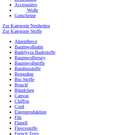
Accessoires
Wolle
Gutscheine
Zur Kategorie Neuheiten
Zur Kategorie Stoffe
Alpenfleece
Baumwollsatin
Badelycra Badestoffe
Baumwolljersey
Baumwollstoffe
Bambusstoffe
Bengaline
Bio-Stoffe
Bouclé
Bündchen
Canvas
Chiffon
Cord
Eigenproduktion
Filz
Flanell
Fleecestoffe
French Terry