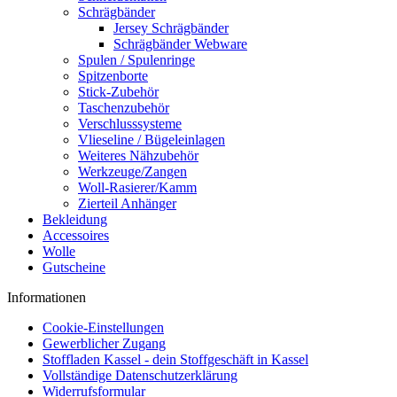
Schrägbänder
Jersey Schrägbänder
Schrägbänder Webware
Spulen / Spulenringe
Spitzenborte
Stick-Zubehör
Taschenzubehör
Verschlusssysteme
Vlieseline / Bügeleinlagen
Weiteres Nähzubehör
Werkzeuge/Zangen
Woll-Rasierer/Kamm
Zierteil Anhänger
Bekleidung
Accessoires
Wolle
Gutscheine
Informationen
Cookie-Einstellungen
Gewerblicher Zugang
Stoffladen Kassel - dein Stoffgeschäft in Kassel
Vollständige Datenschutzerklärung
Widerrufsformular