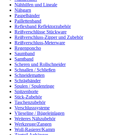
Nähhilfen und Lineale
Nähgarn
Paspelbänder
Paillettenband
Reflexband Reflektorzubehör
Reißverschlüsse Stückware
Reißverschluss-Zipper und Zubehör
Reißverschluss-Meterware
Regenponcho
Saumband
Samtband
Scheren und Rollschneider
Schnallen / Schließen
Schneidematten
Schrägbänder
Spulen / Spulenringe
Spitzenborte
Stick-Zubehör
Taschenzubehör
Verschlusssysteme
Vlieseline / Bügeleinlagen
Weiteres Nähzubehör
Werkzeuge/Zangen
Woll-Rasierer/Kamm
Zierteil Anhänger