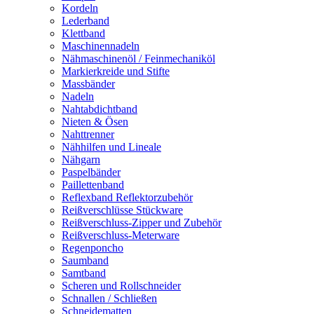
Kordeln
Lederband
Klettband
Maschinennadeln
Nähmaschinenöl / Feinmechaniköl
Markierkreide und Stifte
Massbänder
Nadeln
Nahtabdichtband
Nieten & Ösen
Nahttrenner
Nähhilfen und Lineale
Nähgarn
Paspelbänder
Paillettenband
Reflexband Reflektorzubehör
Reißverschlüsse Stückware
Reißverschluss-Zipper und Zubehör
Reißverschluss-Meterware
Regenponcho
Saumband
Samtband
Scheren und Rollschneider
Schnallen / Schließen
Schneidematten