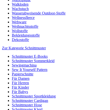
Walkloden
Wachstuch
Wasserabweisende Outdoor-Stoffe
Wellnessfleece
Webware
Weihnachtsstoffe
Wollstoffe
Bekleidungsstoffe
Dekostoffe
Zur Kategorie Schnittmuster
Schnittmuster E-Books
Schnittmuster Sommerkleid
Sewingmachina
Sew It Yourself Pattern
Papierschnitte
Für Damen
Für Herren
Für Kinder
Für Babys
Schnittmuster Sportkleidung
Schnittmuster Cardigan
Schnittmuster Hose
Schnittmuster Kleid