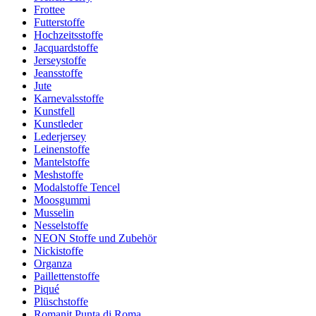
Frottee
Futterstoffe
Hochzeitsstoffe
Jacquardstoffe
Jerseystoffe
Jeansstoffe
Jute
Karnevalsstoffe
Kunstfell
Kunstleder
Lederjersey
Leinenstoffe
Mantelstoffe
Meshstoffe
Modalstoffe Tencel
Moosgummi
Musselin
Nesselstoffe
NEON Stoffe und Zubehör
Nickistoffe
Organza
Paillettenstoffe
Piqué
Plüschstoffe
Romanit Punta di Roma