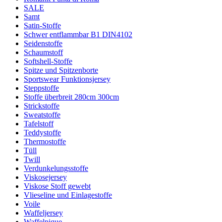
SALE
Samt
Satin-Stoffe
Schwer entflammbar B1 DIN4102
Seidenstoffe
Schaumstoff
Softshell-Stoffe
Spitze und Spitzenborte
Sportswear Funktionsjersey
Steppstoffe
Stoffe überbreit 280cm 300cm
Strickstoffe
Sweatstoffe
Tafelstoff
Teddystoffe
Thermostoffe
Tüll
Twill
Verdunkelungsstoffe
Viskosejersey
Viskose Stoff gewebt
Vlieseline und Einlagestoffe
Voile
Waffeljersey
Waffelpique