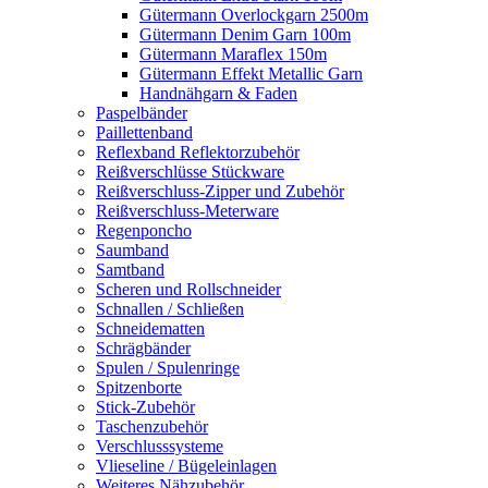
Gütermann Overlockgarn 2500m
Gütermann Denim Garn 100m
Gütermann Maraflex 150m
Gütermann Effekt Metallic Garn
Handnähgarn & Faden
Paspelbänder
Paillettenband
Reflexband Reflektorzubehör
Reißverschlüsse Stückware
Reißverschluss-Zipper und Zubehör
Reißverschluss-Meterware
Regenponcho
Saumband
Samtband
Scheren und Rollschneider
Schnallen / Schließen
Schneidematten
Schrägbänder
Spulen / Spulenringe
Spitzenborte
Stick-Zubehör
Taschenzubehör
Verschlusssysteme
Vlieseline / Bügeleinlagen
Weiteres Nähzubehör