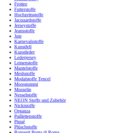
Frottee
Futterstoffe
Hochzeitsstoffe
Jacquardstoffe
Jerseystoffe
Jeansstoffe
Jute
Karnevalsstoffe
Kunstfell
Kunstleder
Lederjersey
Leinenstoffe
Mantelstoffe
Meshstoffe
Modalstoffe Tencel
Moosgummi
Musselin
Nesselstoffe
NEON Stoffe und Zubehör
Nickistoffe
Organza
Paillettenstoffe
Piqué
Plüschstoffe
Romanit Punta di Roma