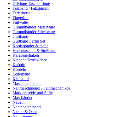
D-Ringe Taschenringe
Falzband / Falzgummi
Federborte
Fingerhut
Füllwatte
Gummibänder Meterware
Gummibänder Stückware
Gurtband
Gurtband Fertig Set
Kopierpapier & mehr
Hosentaschen & Stoßband
Karabinerhaken
Kleber / Textilkleber
Knöpfe
Kordeln
Lederband
Klettband
Maschinennadeln
Nähmaschinenöl / Feinmechaniköl
Markierkreide und Stifte
Massbänder
Nadeln
Nahtabdichtband
Nieten & Ösen
Nahttrenner