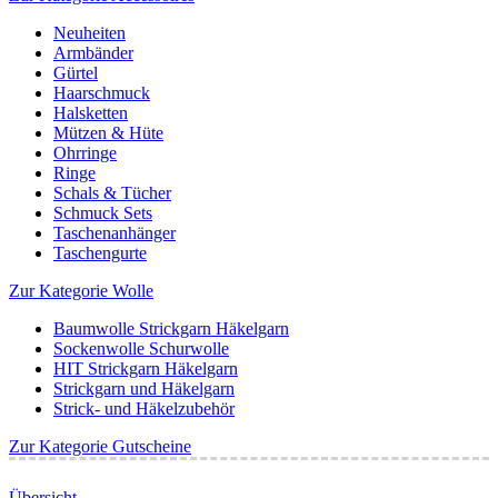
Neuheiten
Armbänder
Gürtel
Haarschmuck
Halsketten
Mützen & Hüte
Ohrringe
Ringe
Schals & Tücher
Schmuck Sets
Taschenanhänger
Taschengurte
Zur Kategorie Wolle
Baumwolle Strickgarn Häkelgarn
Sockenwolle Schurwolle
HIT Strickgarn Häkelgarn
Strickgarn und Häkelgarn
Strick- und Häkelzubehör
Zur Kategorie Gutscheine
Übersicht