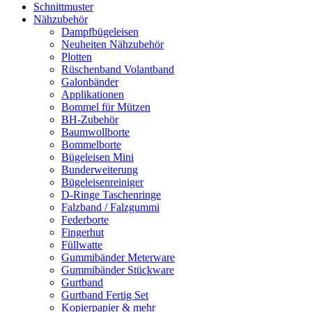
Schnittmuster
Nähzubehör
Dampfbügeleisen
Neuheiten Nähzubehör
Plotten
Rüschenband Volantband
Galonbänder
Applikationen
Bommel für Mützen
BH-Zubehör
Baumwollborte
Bommelborte
Bügeleisen Mini
Bunderweiterung
Bügeleisenreiniger
D-Ringe Taschenringe
Falzband / Falzgummi
Federborte
Fingerhut
Füllwatte
Gummibänder Meterware
Gummibänder Stückware
Gurtband
Gurtband Fertig Set
Kopierpapier & mehr