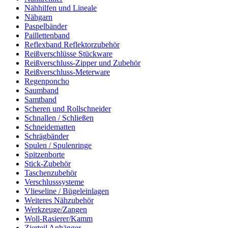
Nähhilfen und Lineale
Nähgarn
Paspelbänder
Paillettenband
Reflexband Reflektorzubehör
Reißverschlüsse Stückware
Reißverschluss-Zipper und Zubehör
Reißverschluss-Meterware
Regenponcho
Saumband
Samtband
Scheren und Rollschneider
Schnallen / Schließen
Schneidematten
Schrägbänder
Spulen / Spulenringe
Spitzenborte
Stick-Zubehör
Taschenzubehör
Verschlusssysteme
Vlieseline / Bügeleinlagen
Weiteres Nähzubehör
Werkzeuge/Zangen
Woll-Rasierer/Kamm
Zierteil Anhänger