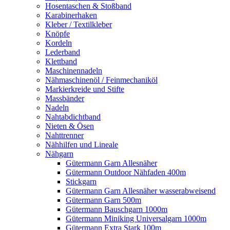
Hosentaschen & Stoßband
Karabinerhaken
Kleber / Textilkleber
Knöpfe
Kordeln
Lederband
Klettband
Maschinennadeln
Nähmaschinenöl / Feinmechaniköl
Markierkreide und Stifte
Massbänder
Nadeln
Nahtabdichtband
Nieten & Ösen
Nahttrenner
Nähhilfen und Lineale
Nähgarn
Gütermann Garn Allesnäher
Gütermann Outdoor Nähfaden 400m
Stickgarn
Gütermann Garn Allesnäher wasserabweisend
Gütermann Garn 500m
Gütermann Bauschgarn 1000m
Gütermann Miniking Universalgarn 1000m
Gütermann Extra Stark 100m