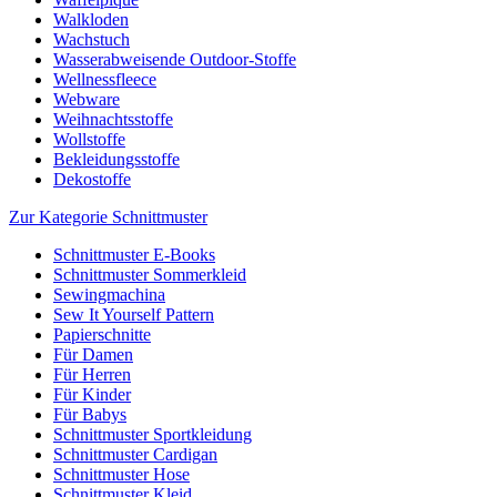
Walkloden
Wachstuch
Wasserabweisende Outdoor-Stoffe
Wellnessfleece
Webware
Weihnachtsstoffe
Wollstoffe
Bekleidungsstoffe
Dekostoffe
Zur Kategorie Schnittmuster
Schnittmuster E-Books
Schnittmuster Sommerkleid
Sewingmachina
Sew It Yourself Pattern
Papierschnitte
Für Damen
Für Herren
Für Kinder
Für Babys
Schnittmuster Sportkleidung
Schnittmuster Cardigan
Schnittmuster Hose
Schnittmuster Kleid