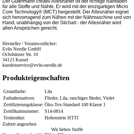
Der Gütermann creativ Allesnäher ist der richtige Nähfaden
für alle Stoffe und Nähte. Er wird mit der einzigartigen Micro
Core Technology® (MCT) hergestellt. Der Allesnäher eignet
sich hervorragend zum Nähen mit der Nähmaschine und von
Hand, unabhängig von der Stichart - der Allesnäher wird
allen Ansprüchen gerecht.
Hersteller / Verantwortlicher:
Evlis Needle GmbH
Ochshäuser Str. 10
34123 Kassel
kundenservice@evlis-needle.de
Produkteigenschaften
Grundfarbe:
Lila
Farbalternativen:
Flieder, Lila, rauchiges flieder, Violet
Zertifizierungsklasse:
Öko-Tex-Standard 100 Klasse 1
Zertifikatsnummer:
S14-0814
Testinstitut:
Hohenstein HTTI
Zuletzt angesehen
Wir lieben Stoffe