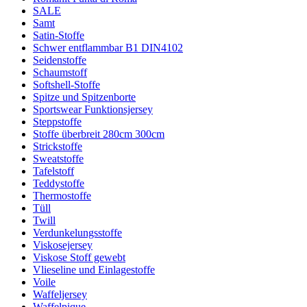
SALE
Samt
Satin-Stoffe
Schwer entflammbar B1 DIN4102
Seidenstoffe
Schaumstoff
Softshell-Stoffe
Spitze und Spitzenborte
Sportswear Funktionsjersey
Steppstoffe
Stoffe überbreit 280cm 300cm
Strickstoffe
Sweatstoffe
Tafelstoff
Teddystoffe
Thermostoffe
Tüll
Twill
Verdunkelungsstoffe
Viskosejersey
Viskose Stoff gewebt
Vlieseline und Einlagestoffe
Voile
Waffeljersey
Waffelpique