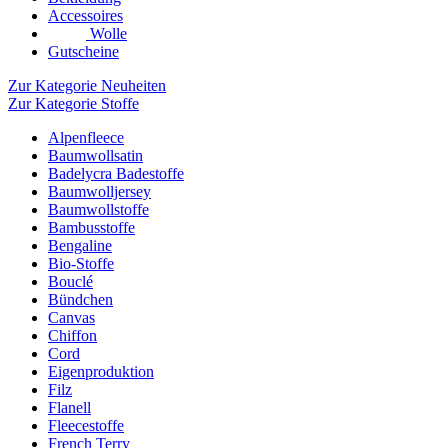
Accessoires
Wolle
Gutscheine
Zur Kategorie Neuheiten
Zur Kategorie Stoffe
Alpenfleece
Baumwollsatin
Badelycra Badestoffe
Baumwolljersey
Baumwollstoffe
Bambusstoffe
Bengaline
Bio-Stoffe
Bouclé
Bündchen
Canvas
Chiffon
Cord
Eigenproduktion
Filz
Flanell
Fleecestoffe
French Terry