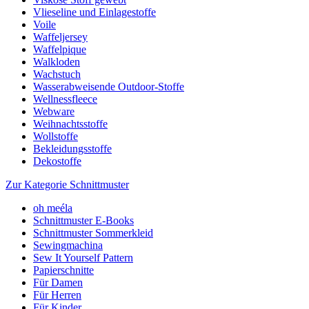
Vlieseline und Einlagestoffe
Voile
Waffeljersey
Waffelpique
Walkloden
Wachstuch
Wasserabweisende Outdoor-Stoffe
Wellnessfleece
Webware
Weihnachtsstoffe
Wollstoffe
Bekleidungsstoffe
Dekostoffe
Zur Kategorie Schnittmuster
oh meéla
Schnittmuster E-Books
Schnittmuster Sommerkleid
Sewingmachina
Sew It Yourself Pattern
Papierschnitte
Für Damen
Für Herren
Für Kinder