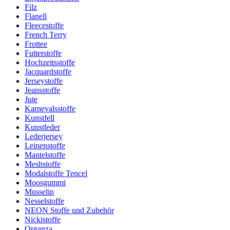
Filz
Flanell
Fleecestoffe
French Terry
Frottee
Futterstoffe
Hochzeitsstoffe
Jacquardstoffe
Jerseystoffe
Jeansstoffe
Jute
Karnevalsstoffe
Kunstfell
Kunstleder
Lederjersey
Leinenstoffe
Mantelstoffe
Meshstoffe
Modalstoffe Tencel
Moosgummi
Musselin
Nesselstoffe
NEON Stoffe und Zubehör
Nickistoffe
Organza