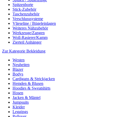
Spitzenborte
Stick-Zubehör
Taschenzubehör
Verschlusssysteme
Vlieseline / Bügeleinlagen
Weiteres Nähzubehör
Werkzeuge/Zangen
Woll-Rasierer/Kamm
Zierteil Anhänger
Zur Kategorie Bekleidung
Westen
Neuheiten
Blazer
Bodys
Cardigans & Strickjacken
Hemden & Blusen
Hoodies & Sweatshirts
Hosen
Jacken & Mäntel
Jumpsuits
Kleider
Leggings
Pullover