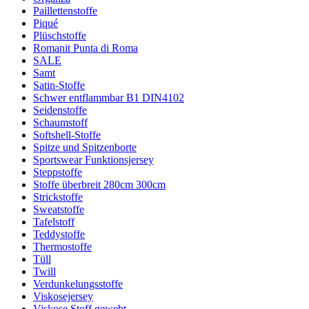
Paillettenstoffe
Piqué
Plüschstoffe
Romanit Punta di Roma
SALE
Samt
Satin-Stoffe
Schwer entflammbar B1 DIN4102
Seidenstoffe
Schaumstoff
Softshell-Stoffe
Spitze und Spitzenborte
Sportswear Funktionsjersey
Steppstoffe
Stoffe überbreit 280cm 300cm
Strickstoffe
Sweatstoffe
Tafelstoff
Teddystoffe
Thermostoffe
Tüll
Twill
Verdunkelungsstoffe
Viskosejersey
Viskose Stoff gewebt