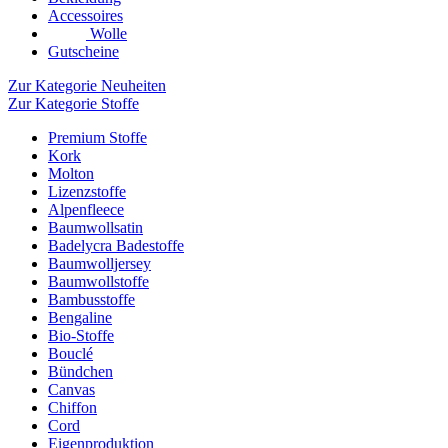
Accessoires
Wolle
Gutscheine
Zur Kategorie Neuheiten
Zur Kategorie Stoffe
Premium Stoffe
Kork
Molton
Lizenzstoffe
Alpenfleece
Baumwollsatin
Badelycra Badestoffe
Baumwolljersey
Baumwollstoffe
Bambusstoffe
Bengaline
Bio-Stoffe
Bouclé
Bündchen
Canvas
Chiffon
Cord
Eigenproduktion