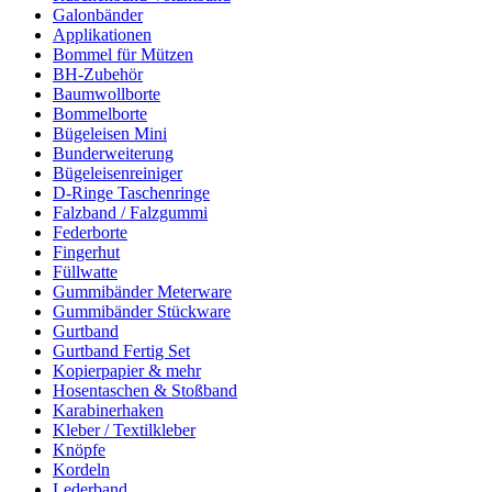
Galonbänder
Applikationen
Bommel für Mützen
BH-Zubehör
Baumwollborte
Bommelborte
Bügeleisen Mini
Bunderweiterung
Bügeleisenreiniger
D-Ringe Taschenringe
Falzband / Falzgummi
Federborte
Fingerhut
Füllwatte
Gummibänder Meterware
Gummibänder Stückware
Gurtband
Gurtband Fertig Set
Kopierpapier & mehr
Hosentaschen & Stoßband
Karabinerhaken
Kleber / Textilkleber
Knöpfe
Kordeln
Lederband