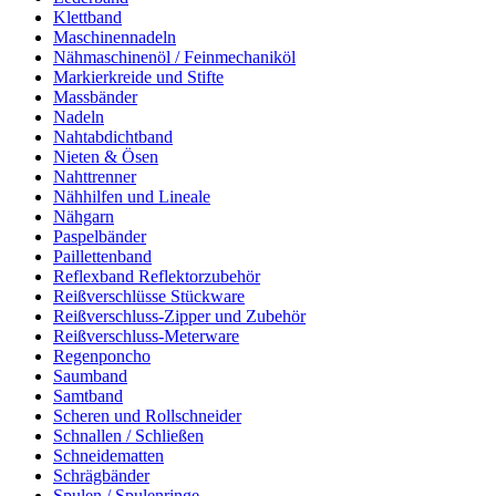
Klettband
Maschinennadeln
Nähmaschinenöl / Feinmechaniköl
Markierkreide und Stifte
Massbänder
Nadeln
Nahtabdichtband
Nieten & Ösen
Nahttrenner
Nähhilfen und Lineale
Nähgarn
Paspelbänder
Paillettenband
Reflexband Reflektorzubehör
Reißverschlüsse Stückware
Reißverschluss-Zipper und Zubehör
Reißverschluss-Meterware
Regenponcho
Saumband
Samtband
Scheren und Rollschneider
Schnallen / Schließen
Schneidematten
Schrägbänder
Spulen / Spulenringe