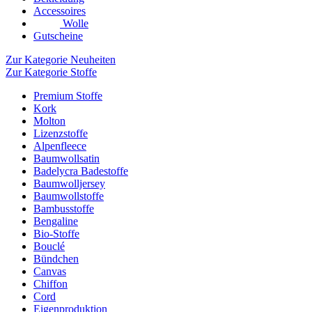
Accessoires
Wolle
Gutscheine
Zur Kategorie Neuheiten
Zur Kategorie Stoffe
Premium Stoffe
Kork
Molton
Lizenzstoffe
Alpenfleece
Baumwollsatin
Badelycra Badestoffe
Baumwolljersey
Baumwollstoffe
Bambusstoffe
Bengaline
Bio-Stoffe
Bouclé
Bündchen
Canvas
Chiffon
Cord
Eigenproduktion