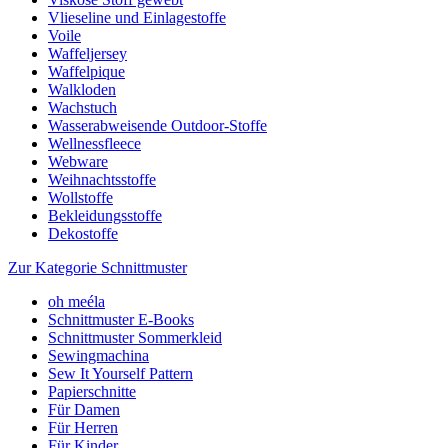
Vlieseline und Einlagestoffe
Voile
Waffeljersey
Waffelpique
Walkloden
Wachstuch
Wasserabweisende Outdoor-Stoffe
Wellnessfleece
Webware
Weihnachtsstoffe
Wollstoffe
Bekleidungsstoffe
Dekostoffe
Zur Kategorie Schnittmuster
oh meéla
Schnittmuster E-Books
Schnittmuster Sommerkleid
Sewingmachina
Sew It Yourself Pattern
Papierschnitte
Für Damen
Für Herren
Für Kinder