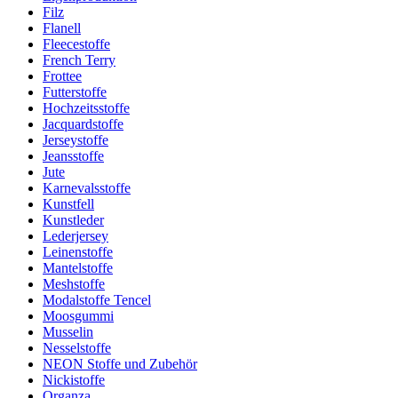
Filz
Flanell
Fleecestoffe
French Terry
Frottee
Futterstoffe
Hochzeitsstoffe
Jacquardstoffe
Jerseystoffe
Jeansstoffe
Jute
Karnevalsstoffe
Kunstfell
Kunstleder
Lederjersey
Leinenstoffe
Mantelstoffe
Meshstoffe
Modalstoffe Tencel
Moosgummi
Musselin
Nesselstoffe
NEON Stoffe und Zubehör
Nickistoffe
Organza