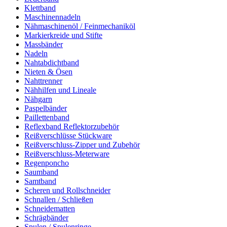
Klettband
Maschinennadeln
Nähmaschinenöl / Feinmechaniköl
Markierkreide und Stifte
Massbänder
Nadeln
Nahtabdichtband
Nieten & Ösen
Nahttrenner
Nähhilfen und Lineale
Nähgarn
Paspelbänder
Paillettenband
Reflexband Reflektorzubehör
Reißverschlüsse Stückware
Reißverschluss-Zipper und Zubehör
Reißverschluss-Meterware
Regenponcho
Saumband
Samtband
Scheren und Rollschneider
Schnallen / Schließen
Schneidematten
Schrägbänder
Spulen / Spulenringe