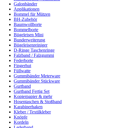
Galonbänder
Applikationen
Bommel für Mützen
BH-Zubehör
Baumwollborte
Bommelborte
Bügeleisen Mini
Bunderweiterung
Bügeleisenreiniger
D-Ringe Taschenringe
Falzband / Falzgummi
Federborte
Fingerhut
Füllwatte
Gummibänder Meterware
Gummibänder Stückware
Gurtband
Gurtband Fertig Set
Kopierpapier & mehr
Hosentaschen & Stoßband
Karabinerhaken
Kleber / Textilkleber
Knöpfe
Kordeln
Lederband