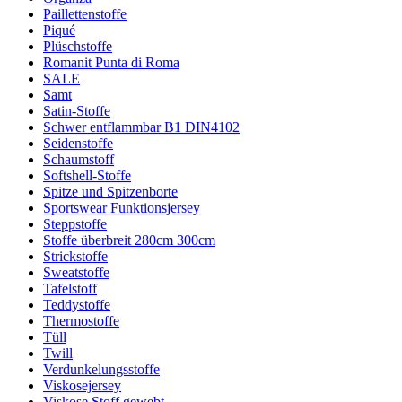
Paillettenstoffe
Piqué
Plüschstoffe
Romanit Punta di Roma
SALE
Samt
Satin-Stoffe
Schwer entflammbar B1 DIN4102
Seidenstoffe
Schaumstoff
Softshell-Stoffe
Spitze und Spitzenborte
Sportswear Funktionsjersey
Steppstoffe
Stoffe überbreit 280cm 300cm
Strickstoffe
Sweatstoffe
Tafelstoff
Teddystoffe
Thermostoffe
Tüll
Twill
Verdunkelungsstoffe
Viskosejersey
Viskose Stoff gewebt