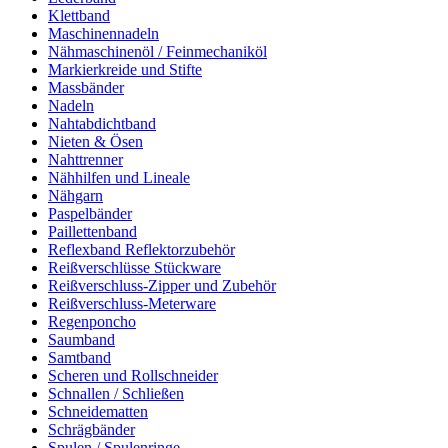
Klettband
Maschinennadeln
Nähmaschinenöl / Feinmechaniköl
Markierkreide und Stifte
Massbänder
Nadeln
Nahtabdichtband
Nieten & Ösen
Nahttrenner
Nähhilfen und Lineale
Nähgarn
Paspelbänder
Paillettenband
Reflexband Reflektorzubehör
Reißverschlüsse Stückware
Reißverschluss-Zipper und Zubehör
Reißverschluss-Meterware
Regenponcho
Saumband
Samtband
Scheren und Rollschneider
Schnallen / Schließen
Schneidematten
Schrägbänder
Spulen / Spulenringe