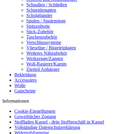
Schnallen / Schließen
Schneidematten
Schrägbänder
Spulen / Spulenringe
Spitzenborte
Stick-Zubehör
Taschenzubehör
Verschlusssysteme
Vlieseline / Bügeleinlagen
Weiteres Nähzubehör
Werkzeuge/Zangen
Woll-Rasierer/Kamm
Zierteil Anhänger
Bekleidung
Accessoires
Wolle
Gutscheine
Informationen
Cookie-Einstellungen
Gewerblicher Zugang
Stoffladen Kassel - dein Stoffgeschäft in Kassel
Vollständige Datenschutzerklärung
Widerrufsformular