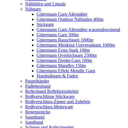
Nähhilfen und Lineale
Nähgarn
Gütermann Garn Allesnäher
Gütermann Outdoor Nähfaden 400m
Stickgarn
Gütermann Garn Allesnäher wasserabweisend
Gütermann Garn 500m
Gütermann Bauschgarn 1000m
Gütermann Miniking Universalgarn 1000m
Gütermann Extra Stark 100m
Gütermann Overlockgarn 2500m
Gütermann Denim Garn 100m
Gütermann Maraflex 150m
Gütermann Effekt Metallic Garn
Handnähgarn & Faden
Paspelbänder
Paillettenband
Reflexband Reflektorzubehör
Reißverschlüsse Stückware
Reißverschluss-Zipper und Zubehör
Reißverschluss-Meterware
Regenponcho
Saumband
Samtband
Scheren und Rollschneider