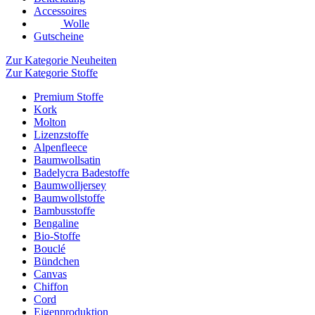
Accessoires
Wolle
Gutscheine
Zur Kategorie Neuheiten
Zur Kategorie Stoffe
Premium Stoffe
Kork
Molton
Lizenzstoffe
Alpenfleece
Baumwollsatin
Badelycra Badestoffe
Baumwolljersey
Baumwollstoffe
Bambusstoffe
Bengaline
Bio-Stoffe
Bouclé
Bündchen
Canvas
Chiffon
Cord
Eigenproduktion