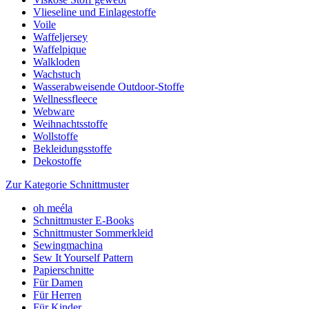
Vlieseline und Einlagestoffe
Voile
Waffeljersey
Waffelpique
Walkloden
Wachstuch
Wasserabweisende Outdoor-Stoffe
Wellnessfleece
Webware
Weihnachtsstoffe
Wollstoffe
Bekleidungsstoffe
Dekostoffe
Zur Kategorie Schnittmuster
oh meéla
Schnittmuster E-Books
Schnittmuster Sommerkleid
Sewingmachina
Sew It Yourself Pattern
Papierschnitte
Für Damen
Für Herren
Für Kinder