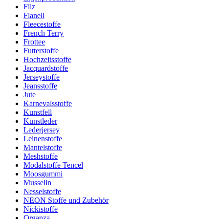
Filz
Flanell
Fleecestoffe
French Terry
Frottee
Futterstoffe
Hochzeitsstoffe
Jacquardstoffe
Jerseystoffe
Jeansstoffe
Jute
Karnevalsstoffe
Kunstfell
Kunstleder
Lederjersey
Leinenstoffe
Mantelstoffe
Meshstoffe
Modalstoffe Tencel
Moosgummi
Musselin
Nesselstoffe
NEON Stoffe und Zubehör
Nickistoffe
Organza