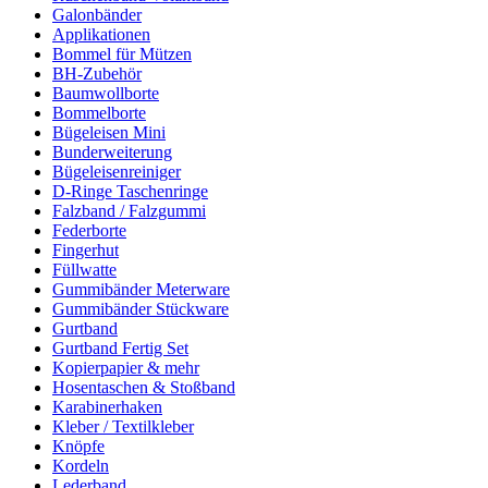
Galonbänder
Applikationen
Bommel für Mützen
BH-Zubehör
Baumwollborte
Bommelborte
Bügeleisen Mini
Bunderweiterung
Bügeleisenreiniger
D-Ringe Taschenringe
Falzband / Falzgummi
Federborte
Fingerhut
Füllwatte
Gummibänder Meterware
Gummibänder Stückware
Gurtband
Gurtband Fertig Set
Kopierpapier & mehr
Hosentaschen & Stoßband
Karabinerhaken
Kleber / Textilkleber
Knöpfe
Kordeln
Lederband