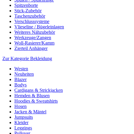
Spitzenborte
Stick-Zubehör
Taschenzubehör
Verschlusssysteme
Vlieseline / Bügeleinlagen
Weiteres Nähzubehör
Werkzeuge/Zangen
Woll-Rasierer/Kamm
Zierteil Anhänger
Zur Kategorie Bekleidung
Westen
Neuheiten
Blazer
Bodys
Cardigans & Strickjacken
Hemden & Blusen
Hoodies & Sweatshirts
Hosen
Jacken & Mäntel
Jumpsuits
Kleider
Leggings
Pullover