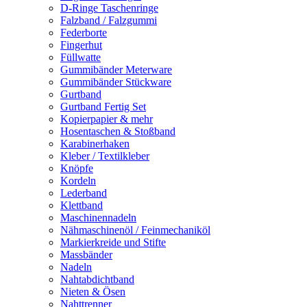
D-Ringe Taschenringe
Falzband / Falzgummi
Federborte
Fingerhut
Füllwatte
Gummibänder Meterware
Gummibänder Stückware
Gurtband
Gurtband Fertig Set
Kopierpapier & mehr
Hosentaschen & Stoßband
Karabinerhaken
Kleber / Textilkleber
Knöpfe
Kordeln
Lederband
Klettband
Maschinennadeln
Nähmaschinenöl / Feinmechaniköl
Markierkreide und Stifte
Massbänder
Nadeln
Nahtabdichtband
Nieten & Ösen
Nahttrenner