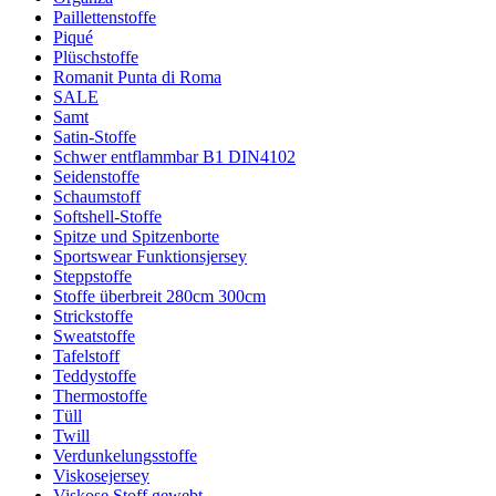
Paillettenstoffe
Piqué
Plüschstoffe
Romanit Punta di Roma
SALE
Samt
Satin-Stoffe
Schwer entflammbar B1 DIN4102
Seidenstoffe
Schaumstoff
Softshell-Stoffe
Spitze und Spitzenborte
Sportswear Funktionsjersey
Steppstoffe
Stoffe überbreit 280cm 300cm
Strickstoffe
Sweatstoffe
Tafelstoff
Teddystoffe
Thermostoffe
Tüll
Twill
Verdunkelungsstoffe
Viskosejersey
Viskose Stoff gewebt